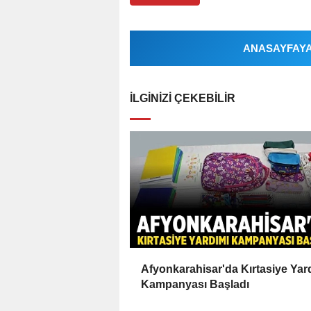
ANASAYFAYA 
İLGINIZI ÇEKEBILIR
Afyonkarahisar'da Kırtasiye Yar
Kampanyası Başladı