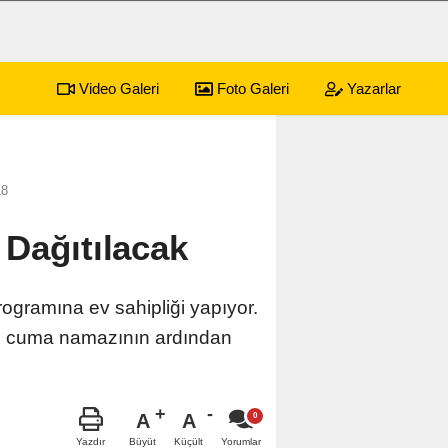
Video Galeri
Foto Galeri
Yazarlar
yonkarahisar Nöbetçi Eczaneler
18
 Dağıtılacak
rogramına ev sahipliği yapıyor.
ve cuma namazının ardından
A
A
Büyüt
Küçült
Yazdır
Yorumlar