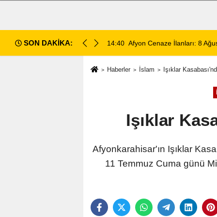
SON DAKİKA:
14:35
Sinanpaşa’da Otobüs Kazası:
Haberler
İslam
Işıklar Kasabası'n
Işıklar Kas
Afyonkarahisar'ın Işıklar Kasa
11 Temmuz Cuma günü Mimar