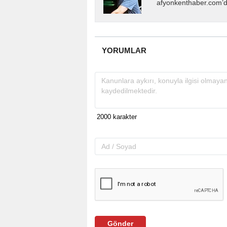
afyonkenthaber.com’da
almakta, haber akışı..
YORUMLAR
Gönder