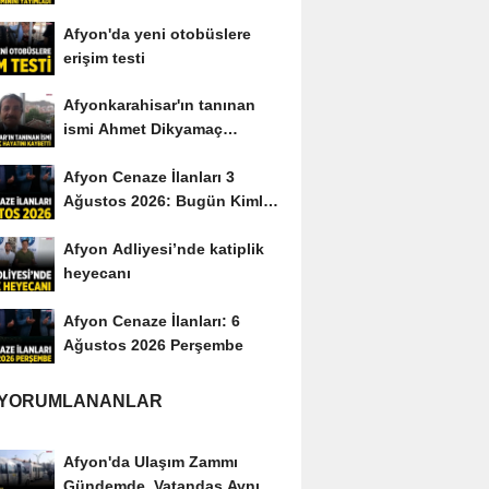
yayımladı
Afyon'da yeni otobüslere
erişim testi
Afyonkarahisar'ın tanınan
ismi Ahmet Dikyamaç
hayatını kaybetti
Afyon Cenaze İlanları 3
Ağustos 2026: Bugün Kimler
Vefat Etti?
Afyon Adliyesi’nde katiplik
heyecanı
Afyon Cenaze İlanları: 6
Ağustos 2026 Perşembe
 YORUMLANANLAR
Afyon'da Ulaşım Zammı
Gündemde, Vatandaş Aynı