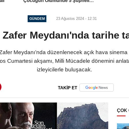
alı
Çocuğun Ölümünde 5 Şüpheli
Gözaltına Alındı
23 Ağustos 2024 - 12:31
GÜNDEM
Zafer Meydanı'nda tarihe ta
 Zafer Meydanı’nda düzenlenecek açık hava sinema g
stos Cumartesi akşamı, Milli Mücadele dönemini anla
izleyicilerle buluşacak.
TAKİP ET
ÇOK