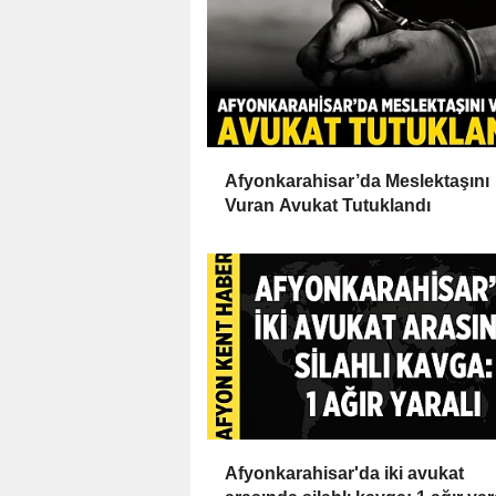
Afyonkarahisar’da Meslektaşını
Vuran Avukat Tutuklandı
Afyonkarahisar'da iki avukat