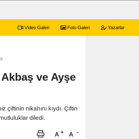
Video Galeri
Foto Galeri
Yazarlar
39
i Akbaş ve Ayşe
iftinin nikahını kıydı. Çiftin
utluluklar diledi.
A
A