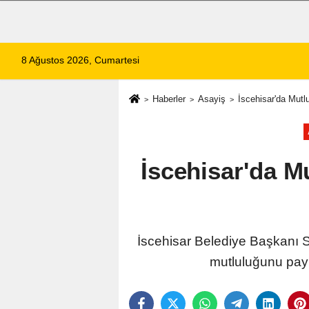
8 Ağustos 2026, Cumartesi
Haberler
Asayiş
İscehisar'da Mutl
İscehisar'da M
İscehisar Belediye Başkanı Se
mutluluğunu payla