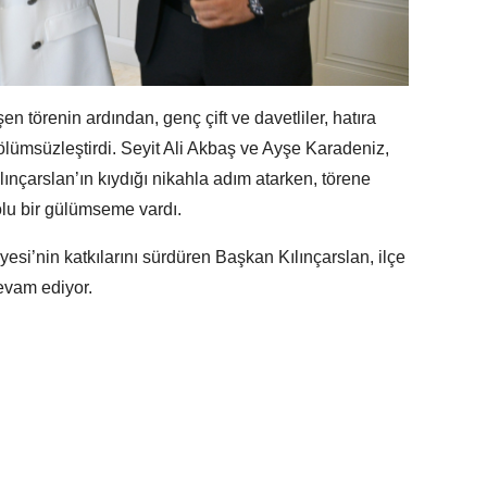
 törenin ardından, genç çift ve davetliler, hatıra
 ölümsüzleştirdi. Seyit Ali Akbaş ve Ayşe Karadeniz,
ınçarslan’ın kıydığı nikahla adım atarken, törene
olu bir gülümseme vardı.
yesi’nin katkılarını sürdüren Başkan Kılınçarslan, ilçe
evam ediyor.