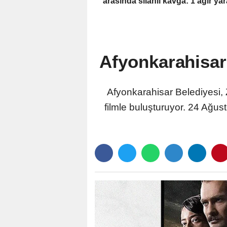
arasında silahlı kavga: 1 ağır yar
Afyonkarahisar 
Afyonkarahisar Belediyesi,
filmle buluşturuyor. 24 Ağu