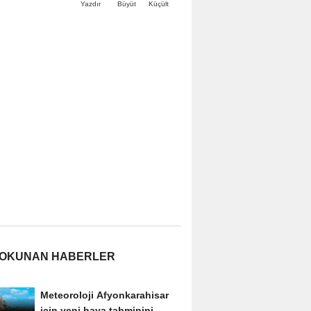
Büyüt
Küçült
Yazdır
 OKUNAN HABERLER
Meteoroloji Afyonkarahisar
için yeni hava tahminini