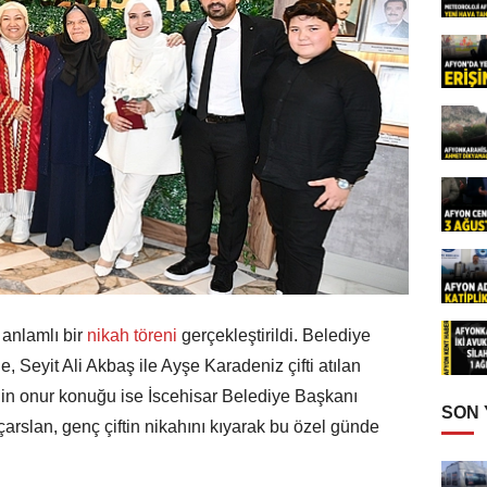
 anlamlı bir
nikah töreni
gerçekleştirildi. Belediye
 Seyit Ali Akbaş ile Ayşe Karadeniz çifti atılan
renin onur konuğu ise İscehisar Belediye Başkanı
SON
arslan, genç çiftin nikahını kıyarak bu özel günde