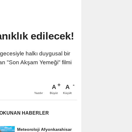
nıklık edilecek!
ecesiyle halkı duygusal bir
tan "Son Akşam Yemeği" filmi
A
A
Büyüt
Küçült
Yazdır
 OKUNAN HABERLER
Meteoroloji Afyonkarahisar