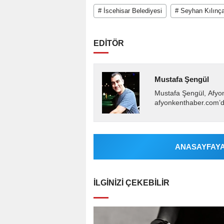
# İscehisar Belediyesi
# Seyhan Kılınça
EDİTÖR
Mustafa Şengül
Mustafa Şengül, Afyo
afyonkenthaber.com’da
almakta, haber akışı..
ANASAYFAYA 
İLGINIZI ÇEKEBILIR