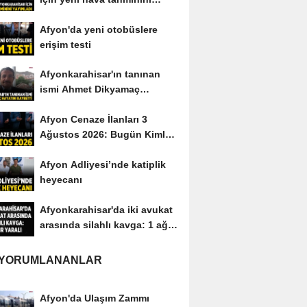
yayımladı
Afyon'da yeni otobüslere
erişim testi
Afyonkarahisar'ın tanınan
ismi Ahmet Dikyamaç
hayatını kaybetti
Afyon Cenaze İlanları 3
Ağustos 2026: Bugün Kimler
Vefat Etti?
Afyon Adliyesi’nde katiplik
heyecanı
Afyonkarahisar'da iki avukat
arasında silahlı kavga: 1 ağır
yaralı
 YORUMLANANLAR
Afyon'da Ulaşım Zammı