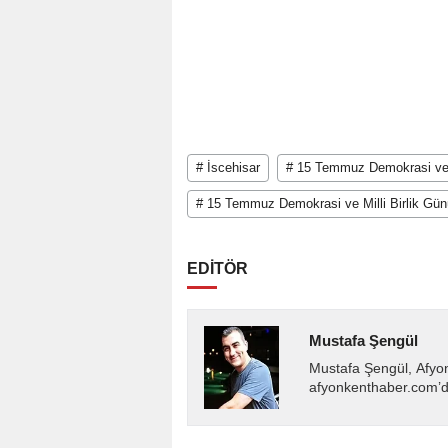
# İscehisar
# 15 Temmuz Demokrasi ve M
# 15 Temmuz Demokrasi ve Milli Birlik Gün
EDİTÖR
Mustafa Şengül
Mustafa Şengül, Afyo
afyonkenthaber.com’da
almakta, haber akışı..