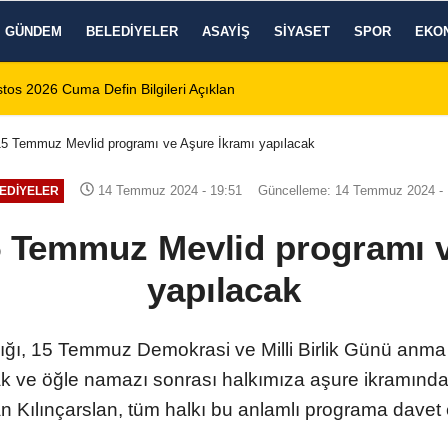
GÜNDEM
BELEDIYELER
ASAYIŞ
SIYASET
SPOR
EKO
tos 2026 Cuma Defin Bilgileri Açıklandı
01:31
Dinar'da beş gün 
 15 Temmuz Mevlid programı ve Aşure İkramı yapılacak
14 Temmuz 2024 - 19:51
Güncelleme: 14 Temmuz 2024 - 
EDIYELER
5 Temmuz Mevlid programı 
yapılacak
ığı, 15 Temmuz Demokrasi ve Milli Birlik Günü anma 
cak ve öğle namazı sonrası halkımıza aşure ikramınd
 Kılınçarslan, tüm halkı bu anlamlı programa davet 