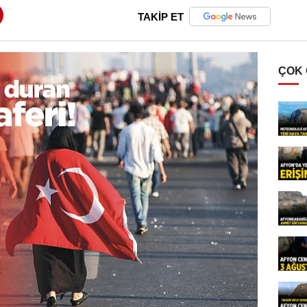
TAKİP ET
ÇOK