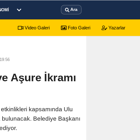
Ara
NOMI
Video Galeri
Foto Galeri
Yazarlar
sürecek festival programı açıklandı
01:17
Emekli
19:56
ve Aşure İkramı
etkinlikleri kapsamında Ulu
a bulunacak. Belediye Başkanı
ediyor.