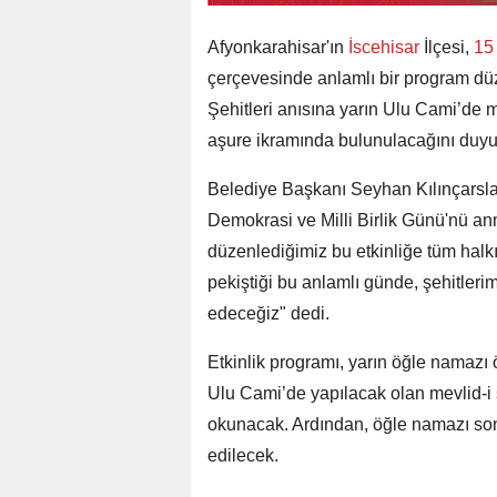
Afyonkarahisar'ın
İscehisar
İlçesi,
15 
çerçevesinde anlamlı bir program dü
Şehitleri anısına yarın Ulu Cami’de m
aşure ikramında bulunulacağını duyu
Belediye Başkanı Seyhan Kılınçarsla
Demokrasi ve Milli Birlik Günü'nü an
düzenlediğimiz bu etkinliğe tüm halkı
pekiştiği bu anlamlı günde, şehitleri
edeceğiz" dedi.
Etkinlik programı, yarın öğle namazı ö
Ulu Cami’de yapılacak olan mevlid-i ş
okunacak. Ardından, öğle namazı son
edilecek.