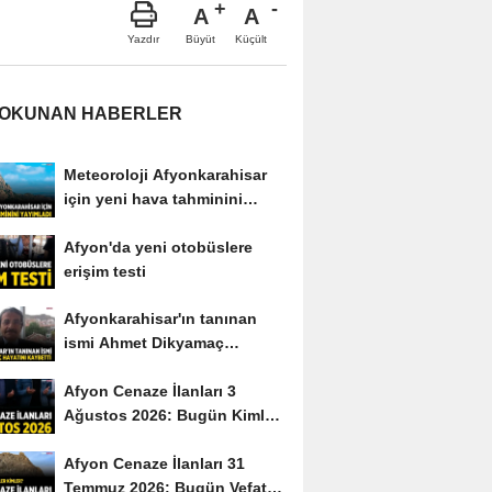
A
A
Büyüt
Küçült
Yazdır
 OKUNAN HABERLER
Meteoroloji Afyonkarahisar
için yeni hava tahminini
yayımladı
Afyon'da yeni otobüslere
erişim testi
Afyonkarahisar'ın tanınan
ismi Ahmet Dikyamaç
hayatını kaybetti
Afyon Cenaze İlanları 3
Ağustos 2026: Bugün Kimler
Vefat Etti?
Afyon Cenaze İlanları 31
Temmuz 2026: Bugün Vefat