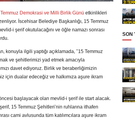
Temmuz Demokrasi ve Milli Birlik Günü
etkinlikleri
zenliyor. İscehisar Belediye Başkanlığı, 15 Temmuz
evlid-i şerif okutulacağını ve öğle namazı sonrası
SON
rdu.
n, konuyla ilgili yaptığı açıklamada, "15 Temmuz
mak ve şehitlerimizi yad etmek amacıyla
mızı davet ediyoruz. Birlik ve beraberliğimizin
miz için dualar edeceğiz ve halkımıza aşure ikram
ncesi başlayacak olan mevlid-i şerif ile start alacak.
erif, 15 Temmuz Şehitleri'nin ruhlarına ithafen
rası cami avlusunda tüm katılımcılara aşure ikram