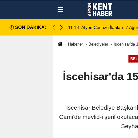
SON DAKİKA:
da değerlendirildi
11:18
Afyon Cenaze İlanları: 7 Ağus
Haberler
Belediyeler
İscehisar'da
BEL
İscehisar'da 1
İscehisar Belediye Başkanl
Cami’de mevlid-i şerif okuta
Seyhan