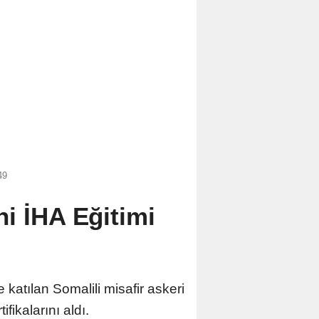
49
i İHA Eğitimi
atılan Somalili misafir askeri
fikalarını aldı.