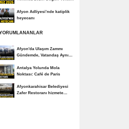
Edenler Kimler?
Afyon Adliyesi’nde katiplik
heyecanı
 YORUMLANANLAR
Afyon'da Ulaşım Zammı
Gündemde, Vatandaş Aynı
Soruyu Soruyor
Antalya Yolunda Mola
Noktası: Café de Paris
Afyonkarahisar Belediyesi
Zafer Restoranı hizmete
açıyor