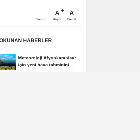
A
A
Büyüt
Küçült
Yazdır
 OKUNAN HABERLER
Meteoroloji Afyonkarahisar
için yeni hava tahminini
yayımladı
Afyon'da yeni otobüslere
erişim testi
Afyonkarahisar'ın tanınan
ismi Ahmet Dikyamaç
hayatını kaybetti
Afyon Cenaze İlanları 3
Ağustos 2026: Bugün Kimler
Vefat Etti?