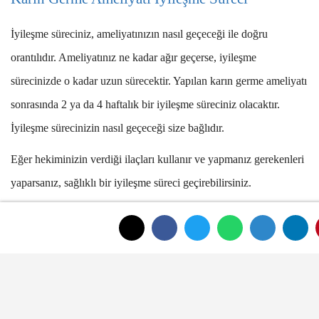
İyileşme süreciniz, ameliyatınızın nasıl geçeceği ile doğru
orantılıdır. Ameliyatınız ne kadar ağır geçerse, iyileşme
sürecinizde o kadar uzun sürecektir. Yapılan karın germe ameliyatı
sonrasında 2 ya da 4 haftalık bir iyileşme süreciniz olacaktır.
İyileşme sürecinizin nasıl geçeceği size bağlıdır.
Eğer hekiminizin verdiği ilaçları kullanır ve yapmanız gerekenleri
yaparsanız, sağlıklı bir iyileşme süreci geçirebilirsiniz.
Karın Germe Ameliyatı Fiyatları
Karın germe ameliyatı fiyatları için net bir bilgi elde etmek
istiyorsanız bazı durumları netleştirmelisiniz. İlk olarak karın
germe ameliyatı fiyatları için bütçenize uygun hizmet veren bir
hekim tercih etmelisiniz. Hekimler arasında fiyat değişiklikleri