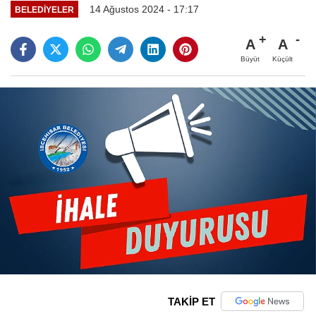
14 Ağustos 2024 - 17:17
BELEDIYELER
A
A
Büyüt
Küçült
TAKİP ET