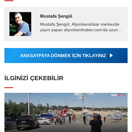
Mustafa Şengül
Mustafa Şengül, Afyonkarahisar merkezde
yayın yapan afyonkenthaber.com’da uzun
yıllardır yerel internet medyasında görev
almakta, haber akışı...
ANASAYFAYA DÖNMEK İÇİN TIKLAYINIZ
İLGINIZI ÇEKEBILIR