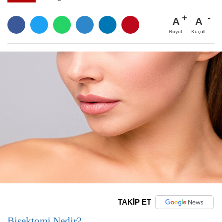
A
A
Büyüt
Küçült
TAKİP ET
Bişektomi Nedir?