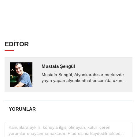
EDİTÖR
Mustafa Şengül
Mustafa Şengül, Afyonkarahisar merkezde
yayın yapan afyonkenthaber.com’da uzun
yıllardır yerel internet medyasında görev
almakta, haber akışı...
YORUMLAR