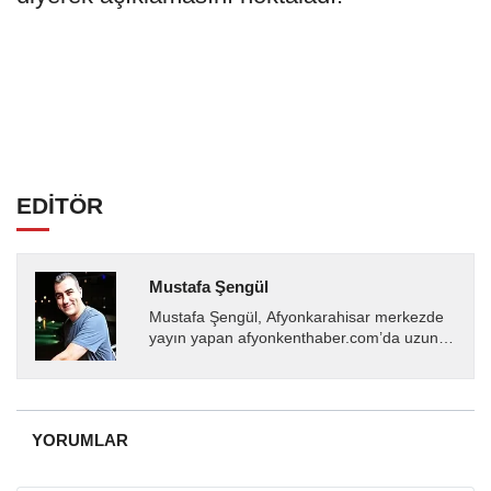
EDİTÖR
Mustafa Şengül
Mustafa Şengül, Afyonkarahisar merkezde
yayın yapan afyonkenthaber.com’da uzun
yıllardır yerel internet medyasında görev
almakta, haber akışı...
YORUMLAR