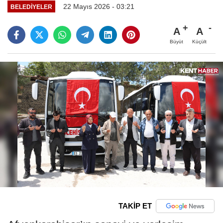
22 Mayıs 2026 - 03:21
BELEDIYELER
A
A
Büyüt
Küçült
TAKİP ET