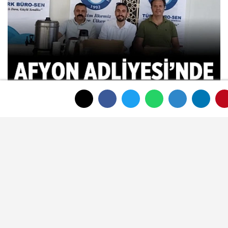
Afyon Adliyesi’nde katiplik heyecanı