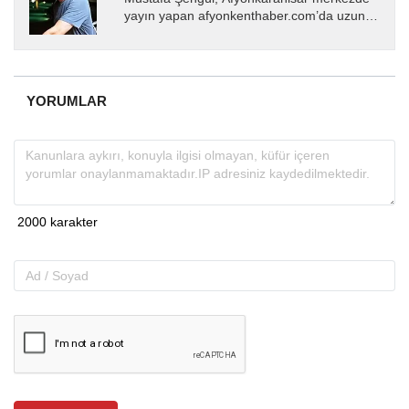
yayın yapan afyonkenthaber.com’da uzun
yıllardır yerel internet medyasında görev
almakta, haber akışı...
YORUMLAR