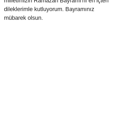
milletimizin Ramazan Bayramı'nı en içten
dileklerimle kutluyorum. Bayramınız
mübarek olsun.