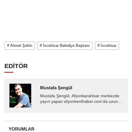
# Ahmet Şahin
# İscehisar Belediye Başkanı
# İscehisar
EDİTÖR
Mustafa Şengül
Mustafa Şengül, Afyonkarahisar merkezde
yayın yapan afyonkenthaber.com’da uzun
yıllardır yerel internet medyasında görev
almakta, haber akışı...
YORUMLAR