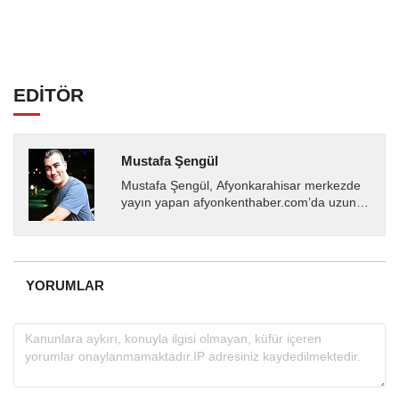
EDİTÖR
Mustafa Şengül
Mustafa Şengül, Afyonkarahisar merkezde
yayın yapan afyonkenthaber.com’da uzun
yıllardır yerel internet medyasında görev
almakta, haber akışı...
YORUMLAR