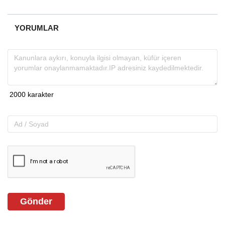
almakta, haber akışı...
YORUMLAR
Gönder