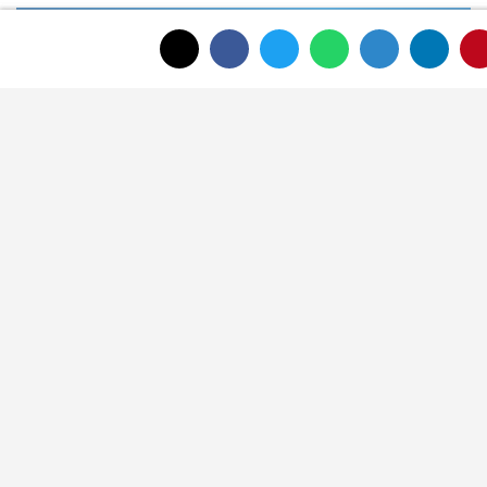
ANASAYFAYA DÖNMEK İÇİN TIKLAYINIZ
İLGINIZI ÇEKEBILIR
Afyon Belediyesi sosyal tesis ve kreş
ücretlerini güncelledi