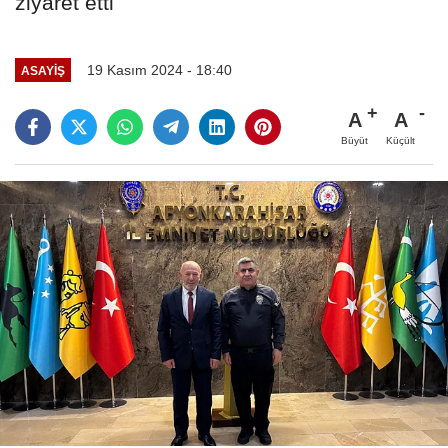
ziyaret etti
19 Kasım 2024 - 18:40
ASAYIŞ
A
A
Büyüt
Küçült