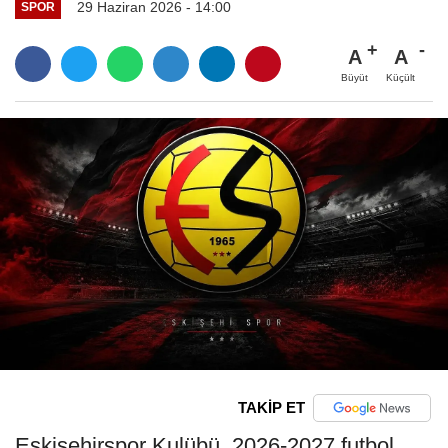
29 Haziran 2026 - 14:00
SPOR
A
A
Büyüt
Küçült
TAKİP ET
Eskişehirspor Kulübü, 2026-2027 futbol