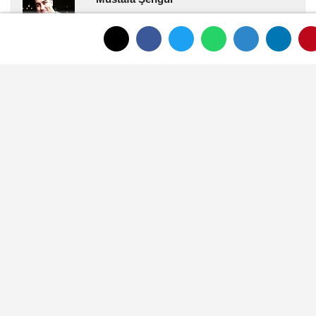
Mustafa Şengül, Afyonkarahisar merkezde
yayın yapan afyonkenthaber.com’da uzun
yıllardır yerel internet medyasında görev
almakta, haber akışı...
YORUMLAR