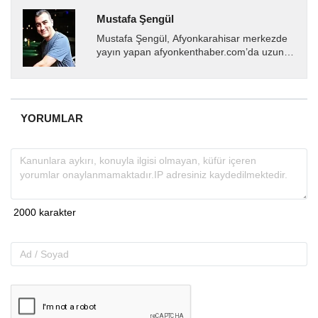
Mustafa Şengül
Mustafa Şengül, Afyonkarahisar merkezde
yayın yapan afyonkenthaber.com’da uzun
yıllardır yerel internet medyasında görev
almakta, haber akışı...
YORUMLAR