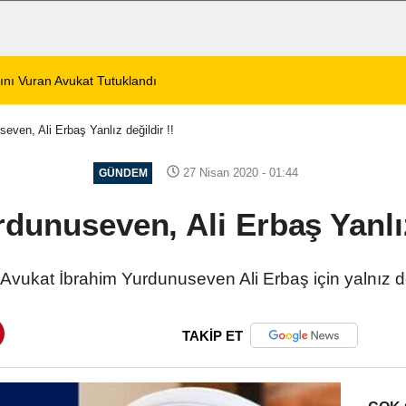
aki Çocuk Balkondan Düştü
11:39
Emiralioğlu Afyonk
even, Ali Erbaş Yanlız değildir !!
27 Nisan 2020 - 01:44
GÜNDEM
dunuseven, Ali Erbaş Yanlız
i Avukat İbrahim Yurdunuseven Ali Erbaş için yalnız d
TAKİP ET