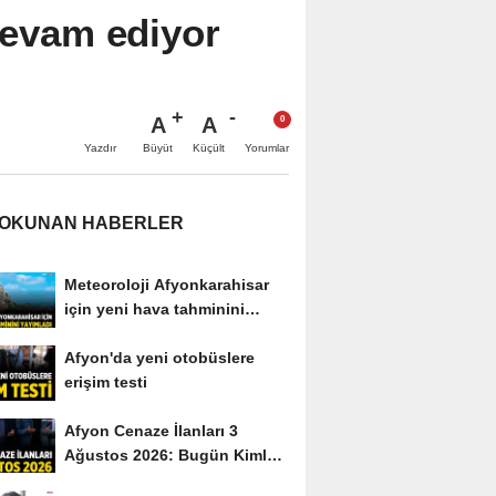
devam ediyor
A
A
Büyüt
Küçült
Yazdır
Yorumlar
 OKUNAN HABERLER
Meteoroloji Afyonkarahisar
için yeni hava tahminini
yayımladı
Afyon'da yeni otobüslere
erişim testi
Afyon Cenaze İlanları 3
Ağustos 2026: Bugün Kimler
Vefat Etti?