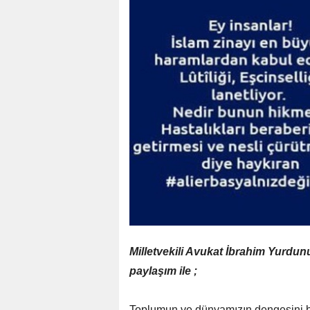
Milletvekili Avukat İbrahim Yurd
paylaşım ile ;
Toplumun ve dünyamızın dengesini bo