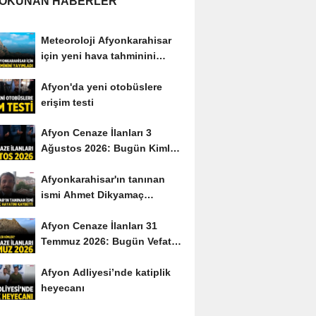
 OKUNAN HABERLER
Meteoroloji Afyonkarahisar
için yeni hava tahminini
yayımladı
Afyon'da yeni otobüslere
erişim testi
Afyon Cenaze İlanları 3
Ağustos 2026: Bugün Kimler
Vefat Etti?
Afyonkarahisar'ın tanınan
ismi Ahmet Dikyamaç
hayatını kaybetti
Afyon Cenaze İlanları 31
Temmuz 2026: Bugün Vefat
Edenler Kimler?
Afyon Adliyesi’nde katiplik
heyecanı