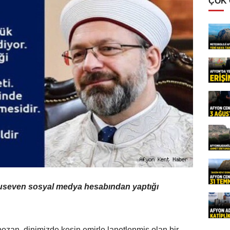
ÇOK
unuseven sosyal medya hesabından yaptığı
zan, dinimizde kesin emirle lanetlenmiş olan bir