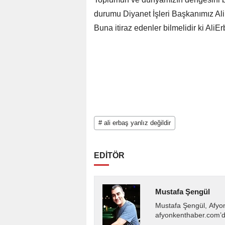
durumu Diyanet İşleri Başkanımız Ali 
Buna itiraz edenler bilmelidir ki AliE
# ali erbaş yanlız değildir
EDİTÖR
Mustafa Şengül
Mustafa Şengül, Afyo
afyonkenthaber.com’da
almakta, haber akışı..