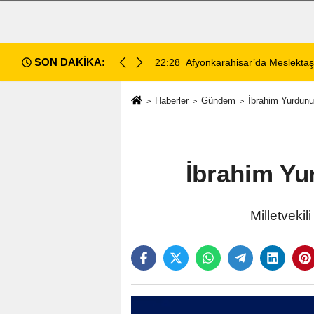
SON DAKİKA:
vukat Tutuklandı
22:23
Afyonkarahisar’da 2 Yaşınd
Haberler
Gündem
İbrahim Yurdunus
İbrahim Yur
Milletvekil