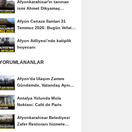
Afyonkarahisar'ın tanınan
ismi Ahmet Dikyamaç
hayatını kaybetti
Afyon Cenaze İlanları 31
Temmuz 2026: Bugün Vefat
Edenler Kimler?
Afyon Adliyesi’nde katiplik
heyecanı
 YORUMLANANLAR
Afyon'da Ulaşım Zammı
Gündemde, Vatandaş Aynı
Soruyu Soruyor
Antalya Yolunda Mola
Noktası: Café de Paris
Afyonkarahisar Belediyesi
Zafer Restoranı hizmete
açıyor