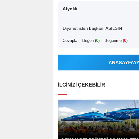
Afyokk
Diyanet işleri başkanı AŞILSIN
Cevapla
Beğen (
0
)
Beğenme (
0
)
ANASAYFAYA 
İLGINIZI ÇEKEBILIR