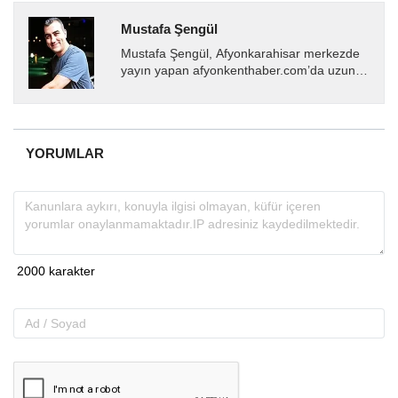
Mustafa Şengül
Mustafa Şengül, Afyonkarahisar merkezde
yayın yapan afyonkenthaber.com’da uzun
yıllardır yerel internet medyasında görev
almakta, haber akışı...
YORUMLAR