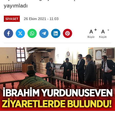
yayımladı
26 Ekim 2021 - 11:03
SIYASET
A
A
Büyüt
Küçült