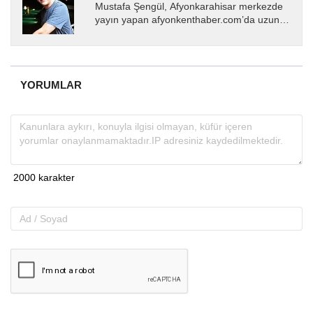
Mustafa Şengül, Afyonkarahisar merkezde
yayın yapan afyonkenthaber.com’da uzun
yıllardır yerel internet medyasında görev
almakta, haber akışı...
YORUMLAR