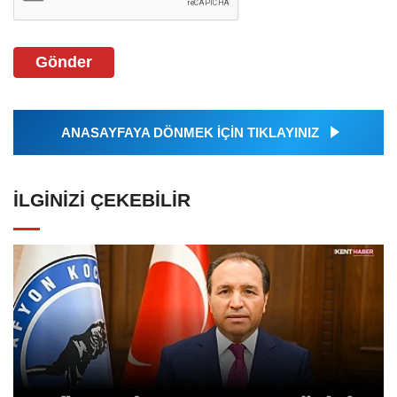
Gönder
ANASAYFAYA DÖNMEK İÇİN TIKLAYINIZ
İLGINIZI ÇEKEBILIR