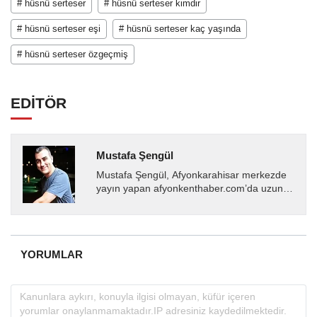
# hüsnü serteser
# hüsnü serteser kimdir
# hüsnü serteser eşi
# hüsnü serteser kaç yaşında
# hüsnü serteser özgeçmiş
EDİTÖR
Mustafa Şengül
Mustafa Şengül, Afyonkarahisar merkezde
yayın yapan afyonkenthaber.com’da uzun
yıllardır yerel internet medyasında görev
almakta, haber akışı...
YORUMLAR