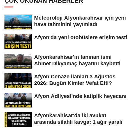
ÇOK OKUNAN HABERLER
Meteoroloji Afyonkarahisar için yeni
hava tahminini yayımladı
Afyon'da yeni otobüslere erişim testi
Afyonkarahisar'ın tanınan ismi
Ahmet Dikyamaç hayatını kaybetti
Afyon Cenaze İlanları 3 Ağustos
2026: Bugün Kimler Vefat Etti?
Afyon Adliyesi’nde katiplik heyecanı
Afyonkarahisar'da iki avukat
arasında silahlı kavga: 1 ağır yaralı