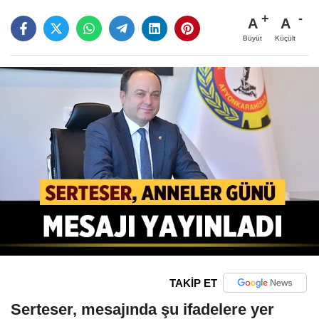
A
A
Büyüt
Küçült
TAKİP ET
Serteser, mesajında şu ifadelere yer