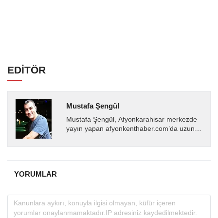
EDİTÖR
Mustafa Şengül
Mustafa Şengül, Afyonkarahisar merkezde
yayın yapan afyonkenthaber.com’da uzun
yıllardır yerel internet medyasında görev
almakta, haber akışı...
YORUMLAR