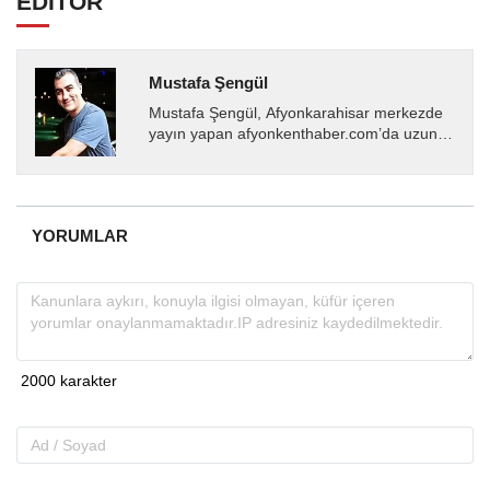
EDİTÖR
Mustafa Şengül
Mustafa Şengül, Afyonkarahisar merkezde
yayın yapan afyonkenthaber.com’da uzun
yıllardır yerel internet medyasında görev
almakta, haber akışı...
YORUMLAR