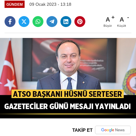
09 Ocak 2023 - 13:18
GÜNDEM
A
A
Büyüt
Küçült
TAKİP ET