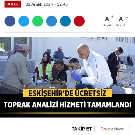
31 Aralık 2024 - 12:45
BÖLGE
A
A
Büyüt
Küçült
TAKİP ET