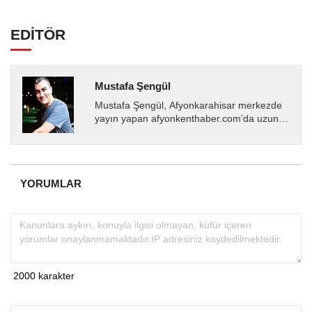
EDİTÖR
Mustafa Şengül
Mustafa Şengül, Afyonkarahisar merkezde
yayın yapan afyonkenthaber.com’da uzun
yıllardır yerel internet medyasında görev
almakta, haber akışı...
YORUMLAR