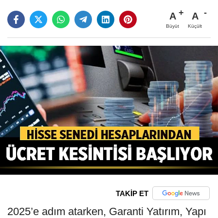
A
A
Büyüt
Küçült
TAKİP ET
2025’e adım atarken, Garanti Yatırım, Yapı