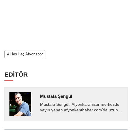
# Hes İlaç Afyonspor
EDİTÖR
Mustafa Şengül
Mustafa Şengül, Afyonkarahisar merkezde
yayın yapan afyonkenthaber.com’da uzun
yıllardır yerel internet medyasında görev
almakta, haber akışı...