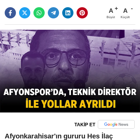
A
A
Büyüt
Küçült
TAKİP ET
Afyonkarahisar'ın gururu Hes İlaç