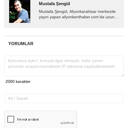
Mustafa Şengül
Mustafa Şengül, Afyonkarahisar merkezde
yayın yapan afyonkenthaber.com’da uzun
yıllardır yerel internet medyasında görev
almakta, haber akışı...
YORUMLAR