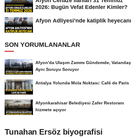
Afyon Cenaze İlanları 31 Temmuz
2026: Bugün Vefat Edenler Kimler?
Afyon Adliyesi’nde katiplik heyecanı
SON YORUMLANANLAR
Afyon'da Ulaşım Zammı Gündemde, Vatandaş
Aynı Soruyu Soruyor
Antalya Yolunda Mola Noktası: Café de Paris
Afyonkarahisar Belediyesi Zafer Restoranı
hizmete açıyor
Tunahan Ersöz biyografisi