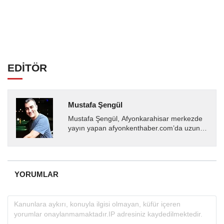
EDİTÖR
Mustafa Şengül
Mustafa Şengül, Afyonkarahisar merkezde
yayın yapan afyonkenthaber.com’da uzun
yıllardır yerel internet medyasında görev
almakta, haber akışı...
YORUMLAR