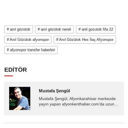
# anıl gözütok
# anıl gözütok nereli
# anil gozutok fifa 22
# Anıl Gözütok afyonspor
# Anıl Gözütok Hes İlaç Afyonspor
# afyonspor transfer haberleri
EDİTÖR
Mustafa Şengül
Mustafa Şengül, Afyonkarahisar merkezde
yayın yapan afyonkenthaber.com’da uzun
yıllardır yerel internet medyasında görev
almakta, haber akışı...