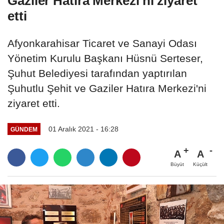
Gaziler Hatıra Merkezi'ni ziyaret
etti
Afyonkarahisar Ticaret ve Sanayi Odası
Yönetim Kurulu Başkanı Hüsnü Serteser,
Şuhut Belediyesi tarafından yaptırılan
Şuhutlu Şehit ve Gaziler Hatıra Merkezi'ni
ziyaret etti.
01 Aralık 2021 - 16:28
GÜNDEM
A
A
Büyüt
Küçült