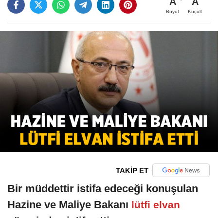
A
A
Büyüt
Küçült
TAKİP ET
Bir müddettir istifa edeceği konuşulan
Hazine ve Maliye Bakanı
lütfi elvan