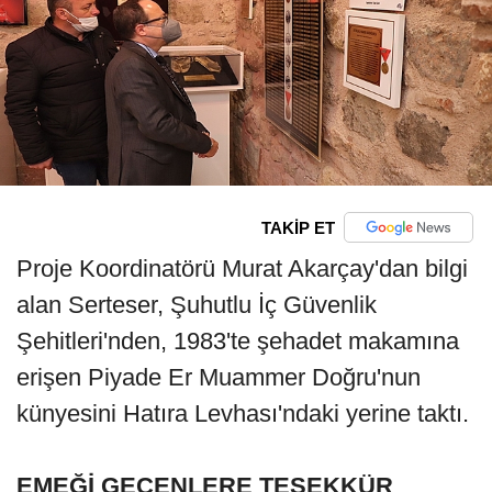
TAKİP ET
Proje Koordinatörü Murat Akarçay'dan bilgi
alan Serteser, Şuhutlu İç Güvenlik
Şehitleri'nden, 1983'te şehadet makamına
erişen Piyade Er Muammer Doğru'nun
künyesini Hatıra Levhası'ndaki yerine taktı.
EMEĞİ GEÇENLERE TEŞEKKÜR