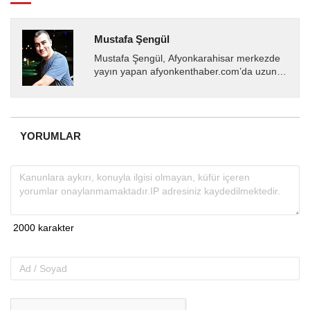
Mustafa Şengül
Mustafa Şengül, Afyonkarahisar merkezde
yayın yapan afyonkenthaber.com’da uzun
yıllardır yerel internet medyasında görev
almakta, haber akışı...
YORUMLAR