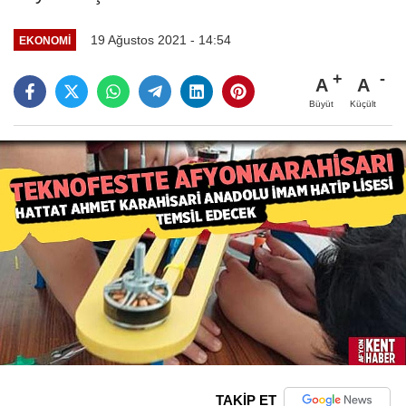
19 Ağustos 2021 - 14:54
EKONOMI
A
A
Büyüt
Küçült
TAKİP ET