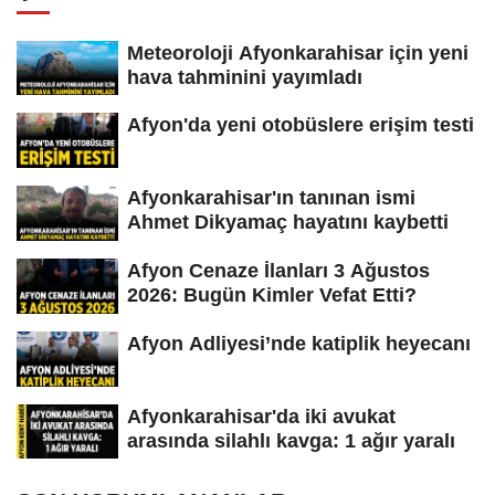
Meteoroloji Afyonkarahisar için yeni
hava tahminini yayımladı
Afyon'da yeni otobüslere erişim testi
Afyonkarahisar'ın tanınan ismi
Ahmet Dikyamaç hayatını kaybetti
Afyon Cenaze İlanları 3 Ağustos
2026: Bugün Kimler Vefat Etti?
Afyon Adliyesi’nde katiplik heyecanı
Afyonkarahisar'da iki avukat
arasında silahlı kavga: 1 ağır yaralı