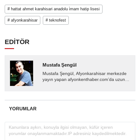
# hattat ahmet karahisari anadolu i̇mam hatip lisesi
# afyonkarahisar
# teknofest
EDİTÖR
Mustafa Şengül
Mustafa Şengül, Afyonkarahisar merkezde
yayın yapan afyonkenthaber.com’da uzun
yıllardır yerel internet medyasında görev
almakta, haber akışı...
YORUMLAR