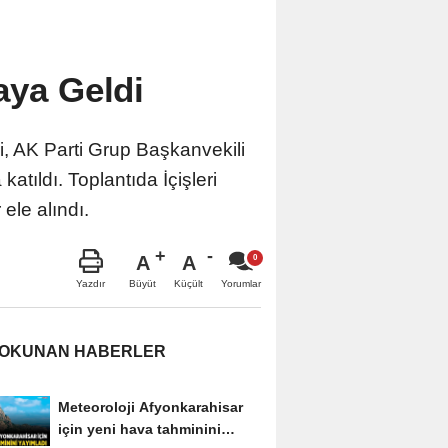
aya Geldi
çi, AK Parti Grup Başkanvekili
atıldı. Toplantıda İçişleri
ele alındı.
A
A
Büyüt
Küçült
Yazdır
Yorumlar
 OKUNAN HABERLER
Meteoroloji Afyonkarahisar
için yeni hava tahminini