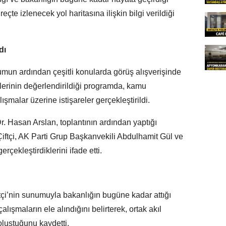
çte izlenecek yol haritasına ilişkin bilgi verildiği
dı
unumun ardından çeşitli konularda görüş alışverişinde
etlerinin değerlendirildiği programda, kamu
ışmalar üzerine istişareler gerçekleştirildi.
Dr. Hasan Arslan, toplantının ardından yaptığı
Çiftçi, AK Parti Grup Başkanvekili Abdulhamit Gül ve
erçekleştirdiklerini ifade etti.
tçi’nin sunumuyla bakanlığın bugüne kadar attığı
lışmaların ele alındığını belirterek, ortak akıl
 oluştuğunu kaydetti.