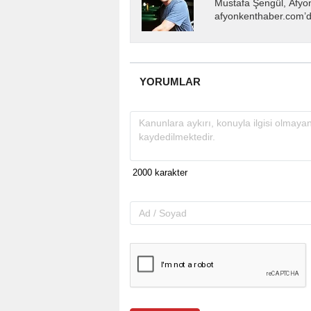
Mustafa Şengül, Afyo
afyonkenthaber.com’da
almakta, haber akışı..
YORUMLAR