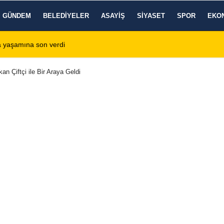
GÜNDEM
BELEDIYELER
ASAYIŞ
SIYASET
SPOR
EKO
: 6 Ağustos 2026 Perşembe
n Çiftçi ile Bir Araya Geldi