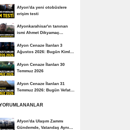
yayımladı
Afyon'da yeni otobüslere
erişim testi
Afyonkarahisar'ın tanınan
ismi Ahmet Dikyamaç
hayatını kaybetti
Afyon Cenaze İlanları 3
Ağustos 2026: Bugün Kimler
Vefat Etti?
Afyon Cenaze İlanları 30
Temmuz 2026
Afyon Cenaze İlanları 31
Temmuz 2026: Bugün Vefat
Edenler Kimler?
 YORUMLANANLAR
Afyon'da Ulaşım Zammı
Gündemde, Vatandaş Aynı