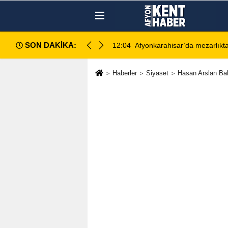
SON DAKİKA:
amına son verdi
12:10
Afyon Cenaze İlanları
Haberler
Siyaset
Hasan Arslan Baka