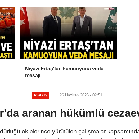
Niyazi Ertaş'tan kamuoyuna veda
mesajı
26 Haziran 2026 - 02:51
ASAYIŞ
r'da aranan hükümlü cezaev
dürlüğü ekiplerince yürütülen çalışmalar kapsamında