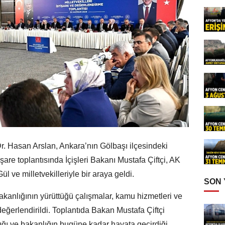
Dr. Hasan Arslan, Ankara’nın Gölbaşı ilçesindeki
işare toplantısında İçişleri Bakanı Mustafa Çiftçi, AK
 ve milletvekilleriyle bir araya geldi.
SON
akanlığının yürüttüğü çalışmalar, kamu hizmetleri ve
eğerlendirildi. Toplantıda Bakan Mustafa Çiftçi
ığı ve bakanlığın bugüne kadar hayata geçirdiği