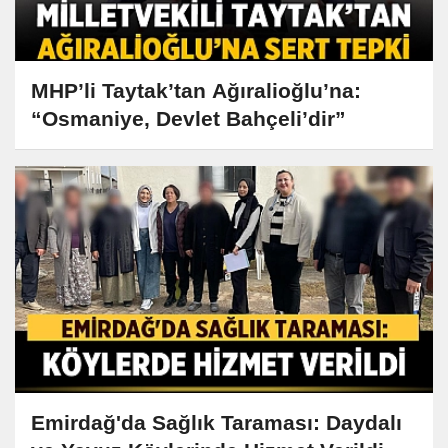
MHP’li Taytak’tan Ağıralioğlu’na:
“Osmaniye, Devlet Bahçeli’dir”
Emirdağ'da Sağlık Taraması: Daydalı