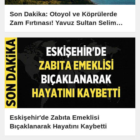
Son Dakika: Otoyol ve Köprülerde
Zam Fırtınası! Yavuz Sultan Selim
Köprüsü Geçiş Ücreti Ne Kadar Oldu?
Eskişehir'de Zabıta Emeklisi
Bıçaklanarak Hayatını Kaybetti