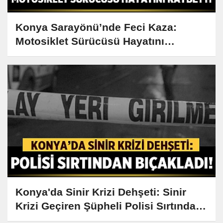
Konya Sarayönü’nde Feci Kaza:
Motosiklet Sürücüsü Hayatını
Kaybetti
Konya'da Sinir Krizi Dehşeti: Sinir
Krizi Geçiren Şüpheli Polisi Sırtından
Bıçakladı!