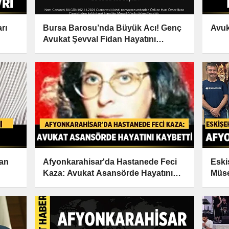
rı
Bursa Barosu’nda Büyük Acı! Genç
Avuk
Avukat Şevval Fidan Hayatını
Kaybetti
dan
Afyonkarahisar'da Hastanede Feci
Eski
Kaza: Avukat Asansörde Hayatını
Müse
Kaybetti
Ziya