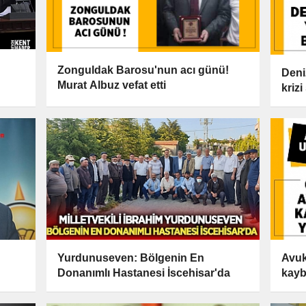
Zonguldak Barosu'nun acı günü!
Deni
Murat Albuz vefat etti
kriz
Yurdunuseven: Bölgenin En
Avuk
Donanımlı Hastanesi İscehisar'da
kayb