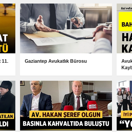
 11.
Gaziantep Avukatlık Bürosu
Avuk
Kayb