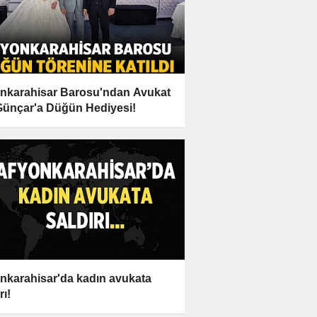
nkarahisar Barosu'ndan Avukat
 Günçar'a Düğün Hediyesi!
nkarahisar'da kadın avukata
rı!