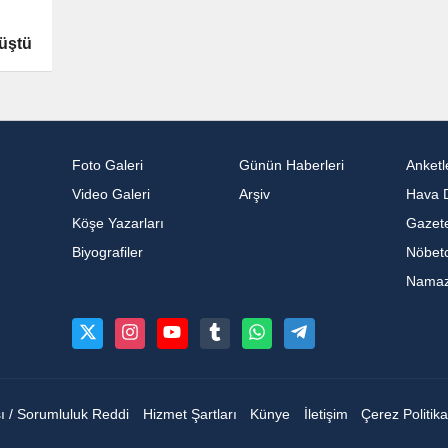
üştü
Foto Galeri
Günün Haberleri
Anketl
Video Galeri
Arşiv
Hava 
Köşe Yazarları
Gazete
Biyografiler
Nöbetc
Namaz 
sı / Sorumluluk Reddi
Hizmet Şartları
Künye
İletişim
Çerez Politika