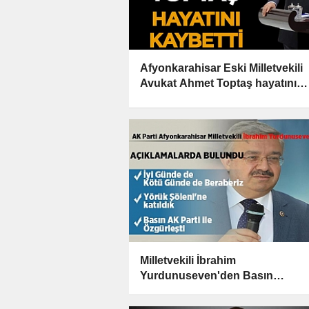
Afyonkarahisar Eski Milletvekili
Avukat Ahmet Toptaş hayatını
kaybetti
Milletvekili İbrahim
Yurdunuseven'den Basın
Açıklamaları!