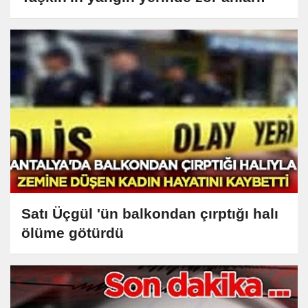
Satı Üçgül 'ün balkondan çırptığı halı
ölüme götürdü