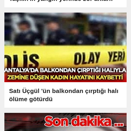
Satı Üçgül 'ün balkondan çırptığı halı
ölüme götürdü