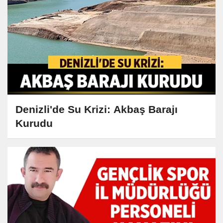
Denizli'de Su Krizi: Akbaş Barajı
Kurudu