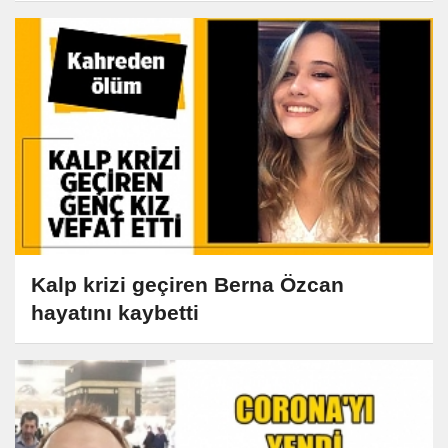
Kalp krizi geçiren Berna Özcan
hayatını kaybetti