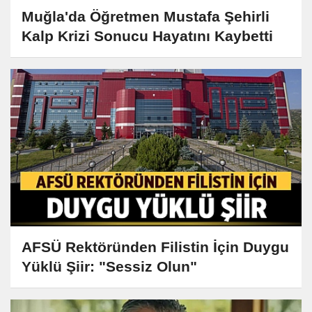
Muğla'da Öğretmen Mustafa Şehirli
Kalp Krizi Sonucu Hayatını Kaybetti
AFSÜ Rektöründen Filistin İçin Duygu
Yüklü Şiir: "Sessiz Olun"