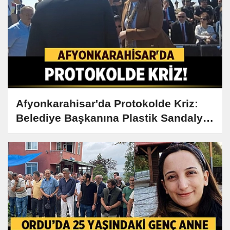
Afyonkarahisar'da Protokolde Kriz:
Belediye Başkanına Plastik Sandalye
Tepkisi