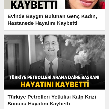
Evinde Baygın Bulunan Genç Kadın,
Hastanede Hayatını Kaybetti
Türkiye Petrolleri Yetkilisi Kalp Krizi
Sonucu Hayatını Kaybetti