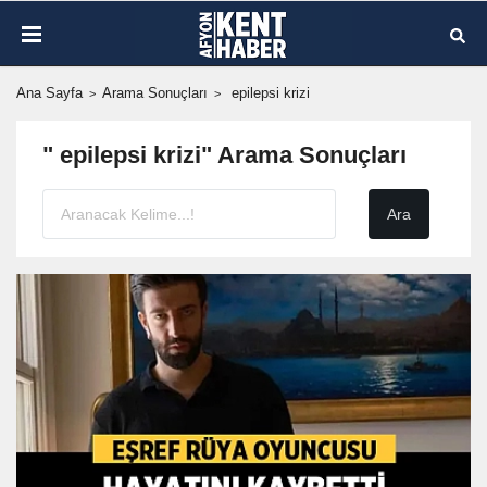
Ana Sayfa
Arama Sonuçları
epilepsi krizi
" epilepsi krizi" Arama Sonuçları