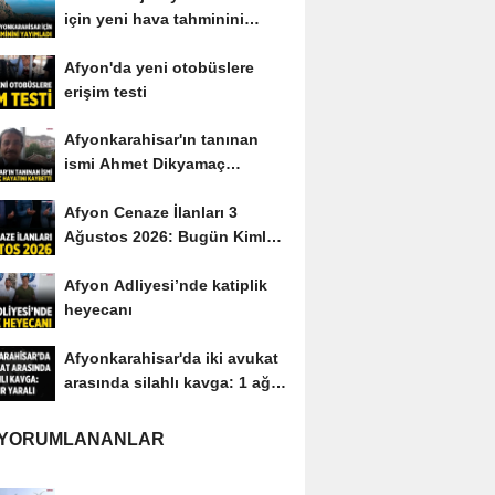
için yeni hava tahminini
yayımladı
Afyon'da yeni otobüslere
erişim testi
Afyonkarahisar'ın tanınan
ismi Ahmet Dikyamaç
hayatını kaybetti
Afyon Cenaze İlanları 3
Ağustos 2026: Bugün Kimler
Vefat Etti?
Afyon Adliyesi’nde katiplik
heyecanı
Afyonkarahisar'da iki avukat
arasında silahlı kavga: 1 ağır
yaralı
 YORUMLANANLAR