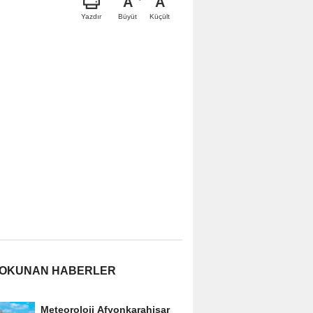
A
A
Büyüt
Küçült
Yazdır
 OKUNAN HABERLER
Meteoroloji Afyonkarahisar