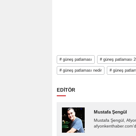
# güneş patlaması
# güneş patlaması 
# güneş patlaması nedir
# güneş patlam
EDİTÖR
Mustafa Şengül
Mustafa Şengül, Afyo
afyonkenthaber.com’da
almakta, haber akışı..