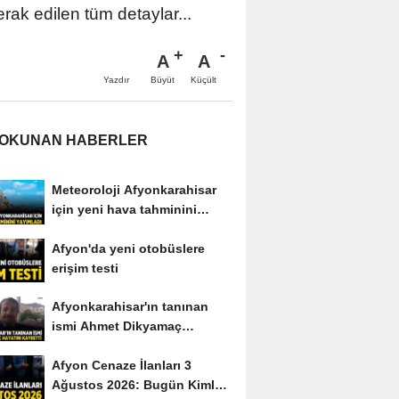
erak edilen tüm detaylar...
A
A
Büyüt
Küçült
Yazdır
 OKUNAN HABERLER
Meteoroloji Afyonkarahisar
için yeni hava tahminini
yayımladı
Afyon'da yeni otobüslere
erişim testi
Afyonkarahisar'ın tanınan
ismi Ahmet Dikyamaç
hayatını kaybetti
Afyon Cenaze İlanları 3
Ağustos 2026: Bugün Kimler