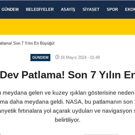
GÜNDEM
BELEDIYELER
ASAYIŞ
SIYASET
SPOR
EKO
tlama! Son 7 Yılın En Büyüğü!
16 Mayıs 2024 - 01:49
GÜNDEM
Dev Patlama! Son 7 Yılın 
u meydana gelen ve kuzey ışıkları gösterisine nede
lama daha meydana geldi. NASA, bu patlamanın son 
yetik fırtınalara yol açarak uyduları ve navigasyon s
belirtiliyor.