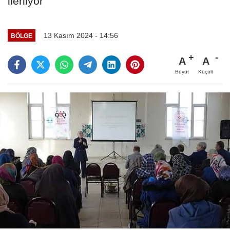
ilerliyor
13 Kasım 2024 - 14:56
BÖLGE
A
A
Büyüt
Küçült