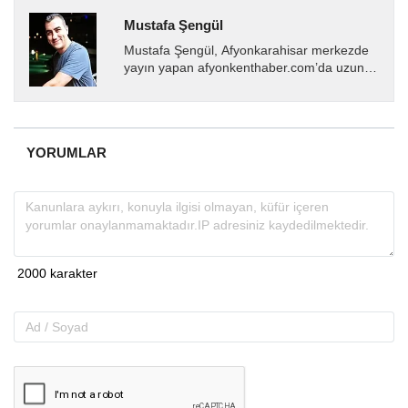
Mustafa Şengül
Mustafa Şengül, Afyonkarahisar merkezde
yayın yapan afyonkenthaber.com’da uzun
yıllardır yerel internet medyasında görev
almakta, haber akışı...
YORUMLAR