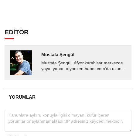
EDİTÖR
Mustafa Şengül
Mustafa Şengül, Afyonkarahisar merkezde
yayın yapan afyonkenthaber.com’da uzun
yıllardır yerel internet medyasında görev
almakta, haber akışı...
YORUMLAR