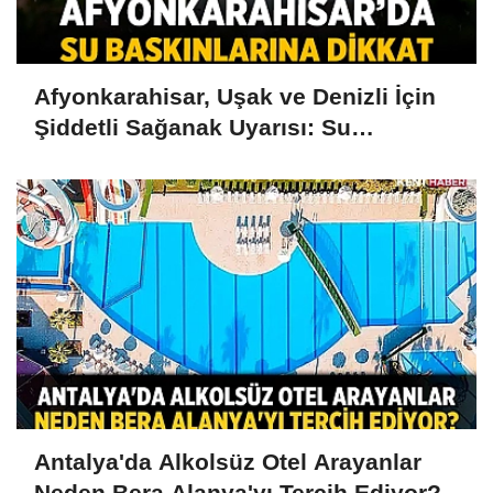
Afyonkarahisar, Uşak ve Denizli İçin
Şiddetli Sağanak Uyarısı: Su
Baskınlarına Dikkat
Antalya'da Alkolsüz Otel Arayanlar
Neden Bera Alanya'yı Tercih Ediyor?