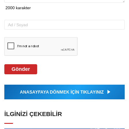
Gönder
ANASAYFAYA DÖNMEK İÇİN TIKLAYINIZ
İLGINIZI ÇEKEBILIR