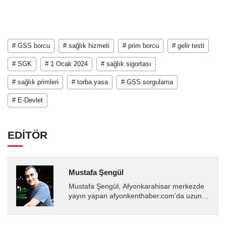
# GSS borcu
# sağlık hizmeti
# prim borcu
# gelir testi
# SGK
# 1 Ocak 2024
# sağlık sigortası
# sağlık primleri
# torba yasa
# GSS sorgulama
# E-Devlet
EDİTÖR
Mustafa Şengül
Mustafa Şengül, Afyonkarahisar merkezde
yayın yapan afyonkenthaber.com’da uzun
yıllardır yerel internet medyasında görev
almakta, haber akışı...