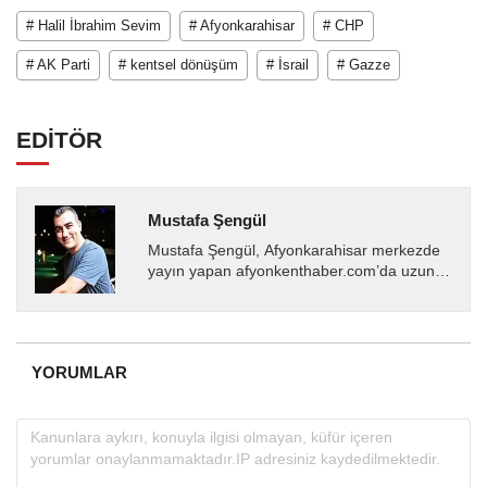
# Halil İbrahim Sevim
# Afyonkarahisar
# CHP
# AK Parti
# kentsel dönüşüm
# İsrail
# Gazze
EDİTÖR
Mustafa Şengül
Mustafa Şengül, Afyonkarahisar merkezde
yayın yapan afyonkenthaber.com’da uzun
yıllardır yerel internet medyasında görev
almakta, haber akışı...
YORUMLAR