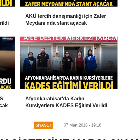
AKÜ tercih danışmanlığı için Zafer
ildi
Meydanı'nda stant açacak
ES
Afyonkarahisar'da Kadın
acak
Kursiyerlere KADES Eğitimi Verildi
07 Mart 2016 - 19:18
SIYASET