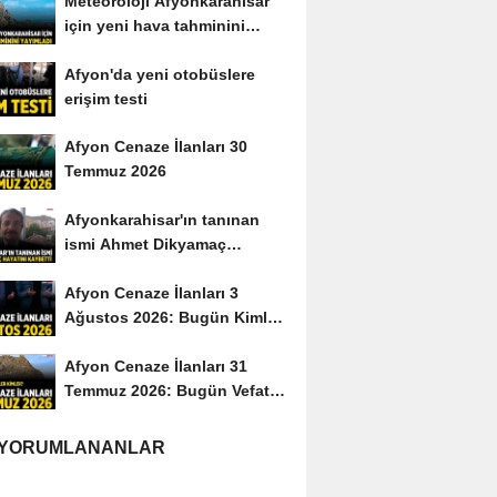
Meteoroloji Afyonkarahisar
için yeni hava tahminini
yayımladı
Afyon'da yeni otobüslere
erişim testi
Afyon Cenaze İlanları 30
Temmuz 2026
Afyonkarahisar'ın tanınan
ismi Ahmet Dikyamaç
hayatını kaybetti
Afyon Cenaze İlanları 3
Ağustos 2026: Bugün Kimler
Vefat Etti?
Afyon Cenaze İlanları 31
Temmuz 2026: Bugün Vefat
Edenler Kimler?
 YORUMLANANLAR