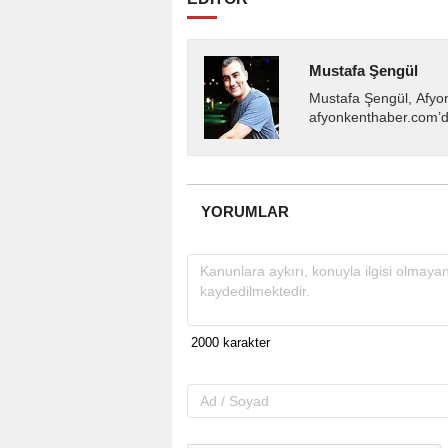
Mustafa Şengül
Mustafa Şengül, Afyo
afyonkenthaber.com’da
almakta, haber akışı..
YORUMLAR