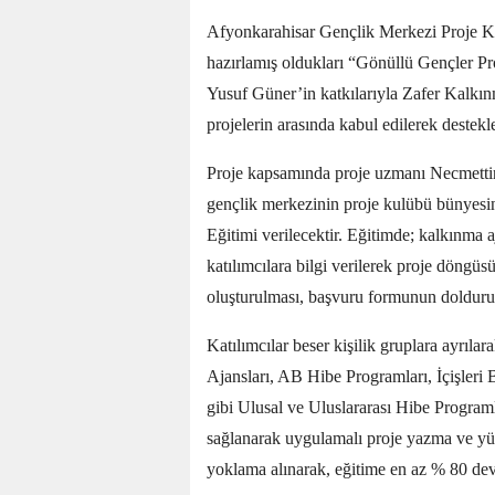
Afyonkarahisar Gençlik Merkezi Proje Kulü
hazırlamış oldukları “Gönüllü Gençler P
Yusuf Güner’in katkılarıyla Zafer Kalkın
projelerin arasında kabul edilerek deste
Proje kapsamında proje uzmanı Necmettin
gençlik merkezinin proje kulübü bünyesi
Eğitimi verilecektir. Eğitimde; kalkınma a
katılımcılara bilgi verilerek proje döngüs
oluşturulması, başvuru formunun doldurul
Katılımcılar beser kişilik gruplara ayrıl
Ajansları, AB Hibe Programları, İçişleri 
gibi Ulusal ve Uluslararası Hibe Programl
sağlanarak uygulamalı proje yazma ve yü
yoklama alınarak, eğitime en az % 80 deva