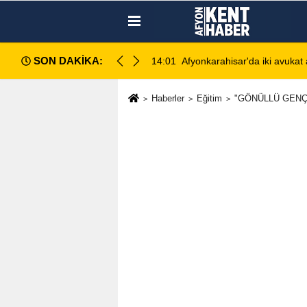
SON DAKİKA:
silahlı kavga: 1 ağır yaralı
13:28
Emirdağ Devlet Hastanesi
Haberler
Eğitim
"GÖNÜLLÜ GENÇ