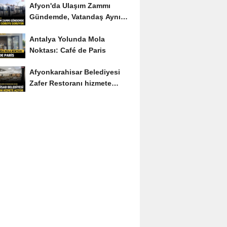
Afyon'da Ulaşım Zammı
Gündemde, Vatandaş Aynı
Soruyu Soruyor
Antalya Yolunda Mola
Noktası: Café de Paris
Afyonkarahisar Belediyesi
Zafer Restoranı hizmete
açıyor