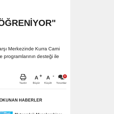
 ÖĞRENİYOR"
 Çarşı Merkezinde Kurra Cami
 programlarının desteği ile
A
A
Büyüt
Küçült
Yazdır
Yorumlar
 OKUNAN HABERLER