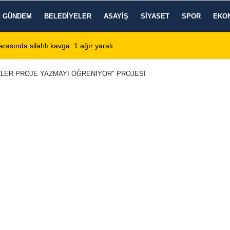
GÜNDEM
BELEDIYELER
ASAYIŞ
SIYASET
SPOR
EKO
'nde KBB Uzmanı hasta kabulüne başlıyor
13:24
Google DeepMin
LER PROJE YAZMAYI ÖĞRENİYOR" PROJESİ