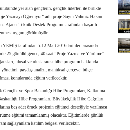
bünde yer alan gençlerin, gençlik liderleri ile birlikte
roje Yazmayı Öğreniyor” adlı proje Sayın Valimiz Hakan
ma Ajansı Teknik Destek Programı tarafından başarılı
klenmesi uygun görülmüştür.
 YEMİŞ tarafından 5-12 Mart 2016 tarihleri arasında
nde 25 gönüllü gence, 40 saat “Proje Yazma ve Yürütme”
jansları, ulusal ve uluslararası hibe programı hakkında
ü yönetimi, paydaş analizi, mantıksal çerçeve, bütçe
ması konularında eğitim verilecektir.
arak Gençlik ve Spor Bakanlığı Hibe Programları, Kalkınma
Başkanlığı Hibe Programları, Büyükelçilik Hibe Çağrıları
arına beş adet örnek projenin eğitimci desteğiyle yazılması
rütme eğitimi tamamlanmış olacaktır. Eğitimlerde günlük
m sağlayanlara katılım belgesi verilecektir.