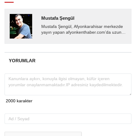
Mustafa Şengül
Mustafa Şengül, Afyonkarahisar merkezde
yayın yapan afyonkenthaber.com’da uzun
yıllardır yerel internet medyasında görev
almakta, haber akışı...
YORUMLAR