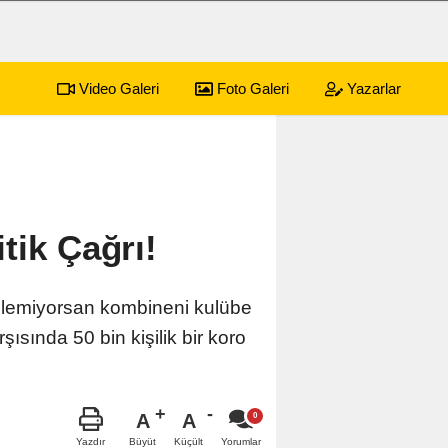
Video Galeri
Foto Galeri
Yazarlar
tik Çağrı!
Gelemiyorsan kombineni kulübe
şısında 50 bin kişilik bir koro
A
A
Büyüt
Küçült
Yazdır
Yorumlar