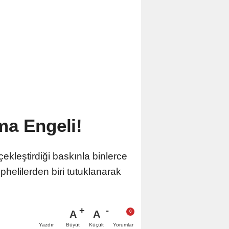
ma Engeli!
kleştirdiği baskınla binlerce
helilerden biri tutuklanarak
A
A
Büyüt
Küçült
Yazdır
Yorumlar