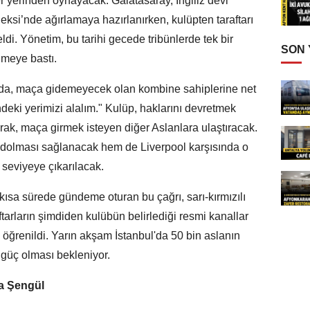
 yerinden oynayacak. Galatasaray, İngiliz devi
ksi’nde ağırlamaya hazırlanırken, kulüpten taraftarı
ldi. Yönetim, bu tarihi gecede tribünlerde tek bir
SON
ğmeye bastı.
da, maça gidemeyecek olan kombine sahiplerine net
ndeki yerimizi alalım." Kulüp, haklarını devretmek
alarak, maça girmek isteyen diğer Aslanlara ulaştıracak.
 dolması sağlanacak hem de Liverpool karşısında o
seviyeye çıkarılacak.
 kısa sürede gündeme oturan bu çağrı, sarı-kırmızılı
arların şimdiden kulübün belirlediği resmi kanallar
 öğrenildi. Yarın akşam İstanbul'da 50 bin aslanın
 güç olması bekleniyor.
a Şengül