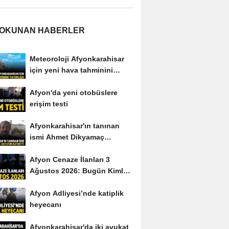
 OKUNAN HABERLER
Meteoroloji Afyonkarahisar
için yeni hava tahminini
yayımladı
Afyon'da yeni otobüslere
erişim testi
Afyonkarahisar'ın tanınan
ismi Ahmet Dikyamaç
hayatını kaybetti
Afyon Cenaze İlanları 3
Ağustos 2026: Bugün Kimler
Vefat Etti?
Afyon Adliyesi’nde katiplik
heyecanı
Afyonkarahisar'da iki avukat