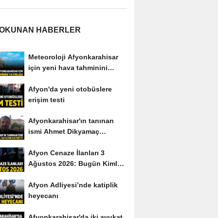
 OKUNAN HABERLER
Meteoroloji Afyonkarahisar
için yeni hava tahminini
yayımladı
Afyon'da yeni otobüslere
erişim testi
Afyonkarahisar'ın tanınan
ismi Ahmet Dikyamaç
hayatını kaybetti
Afyon Cenaze İlanları 3
Ağustos 2026: Bugün Kimler
Vefat Etti?
Afyon Adliyesi’nde katiplik
heyecanı
Afyonkarahisar'da iki avukat