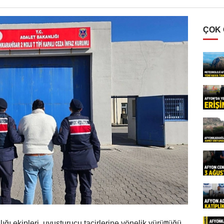
ÇOK
ı ekipleri, uyuşturucu tacirlerine yönelik yürüttüğü