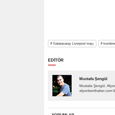
# Galatasaray Liverpool maçı
# kombine
EDİTÖR
Mustafa Şengül
Mustafa Şengül, Afyo
afyonkenthaber.com’da
almakta, haber akışı..
YORUMLAR