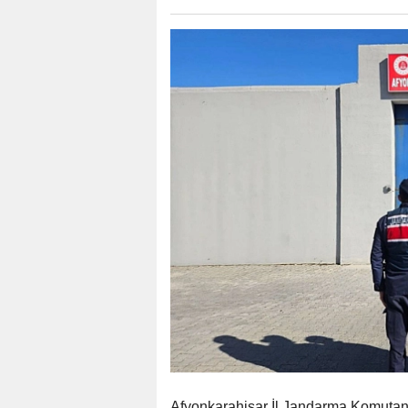
Afyonkarahisar İl Jandarma Komutanlığ