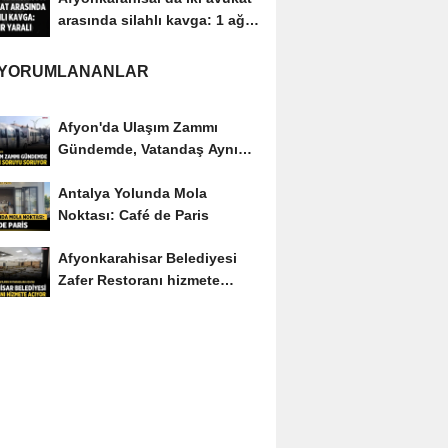
arasında silahlı kavga: 1 ağır
yaralı
 YORUMLANANLAR
Afyon'da Ulaşım Zammı
Gündemde, Vatandaş Aynı
Soruyu Soruyor
Antalya Yolunda Mola
Noktası: Café de Paris
Afyonkarahisar Belediyesi
Zafer Restoranı hizmete
açıyor