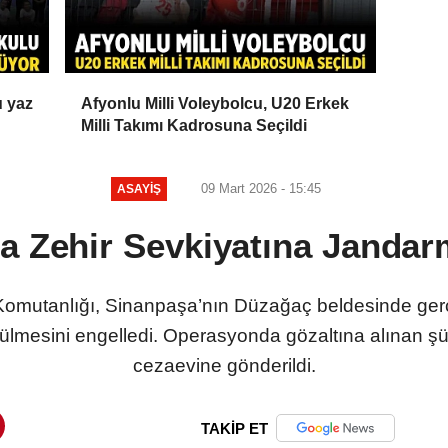
u yaz
Afyonlu Milli Voleybolcu, U20 Erkek
Milli Takımı Kadrosuna Seçildi
09 Mart 2026 - 15:45
ASAYIŞ
a Zehir Sevkiyatına Jandar
omutanlığı, Sinanpaşa’nın Düzağaç beldesinde gerçe
ülmesini engelledi. Operasyonda gözaltına alınan şüp
cezaevine gönderildi.
TAKİP ET