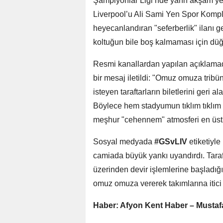
Şampiyonlar Ligi’nde yarın akşam yer
Liverpool’u Ali Sami Yen Spor Komple
heyecanlandıran "seferberlik" ilanı ge
koltuğun bile boş kalmaması için dü
Resmi kanallardan yapılan açıklama
bir mesaj iletildi: "Omuz omuza tribü
isteyen taraftarların biletlerini geri 
Böylece hem stadyumun tıklım tıklım
meşhur "cehennem" atmosferi en üst 
Sosyal medyada
#GSvLIV
etiketiyle
camiada büyük yankı uyandırdı. Taraft
üzerinden devir işlemlerine başladığı
omuz omuza vererek takımlarına itici
Haber: Afyon Kent Haber – Mustaf