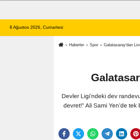
8 Ağustos 2026, Cumartesi
Haberler
Spor
Galatasaray'dan Liv
Galatasar
Devler Ligi’ndeki dev randev
devret!" Ali Sami Yen’de tek b