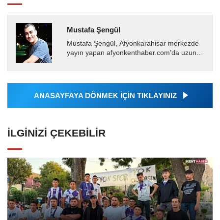
Mustafa Şengül
Mustafa Şengül, Afyonkarahisar merkezde
yayın yapan afyonkenthaber.com’da uzun
yıllardır yerel internet medyasında görev
almakta, haber akışı...
ANASAYFAYA DÖNMEK İÇİN TIKLAYINIZ
İLGINIZI ÇEKEBILIR