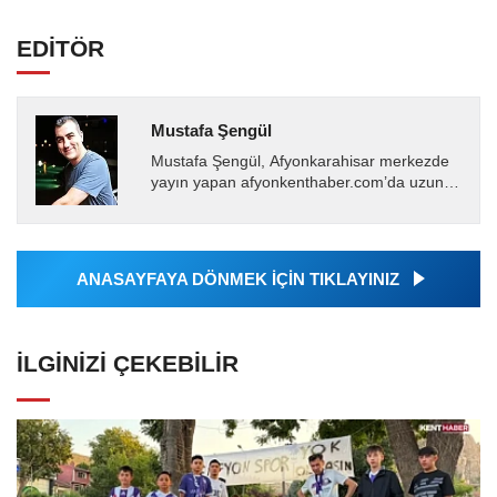
EDİTÖR
Mustafa Şengül
Mustafa Şengül, Afyonkarahisar merkezde
yayın yapan afyonkenthaber.com’da uzun
yıllardır yerel internet medyasında görev
almakta, haber akışı...
ANASAYFAYA DÖNMEK İÇİN TIKLAYINIZ
İLGINIZI ÇEKEBILIR