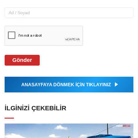
Gönder
ANASAYFAYA DÖNMEK İÇİN TIKLAYINIZ
İLGINIZI ÇEKEBILIR