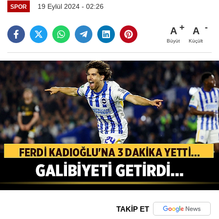
19 Eylül 2024 - 02:26
SPOR
A
A
Büyüt
Küçült
TAKİP ET