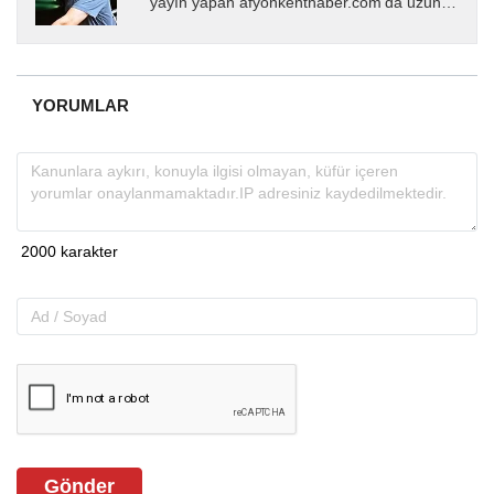
yayın yapan afyonkenthaber.com’da uzun
yıllardır yerel internet medyasında görev
almakta, haber akışı...
YORUMLAR
Gönder