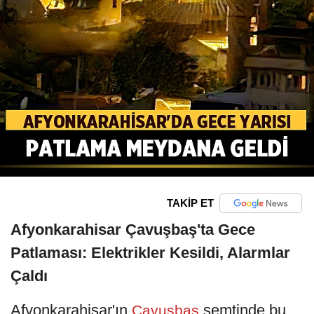
TAKİP ET
Afyonkarahisar Çavuşbaş'ta Gece
Patlaması: Elektrikler Kesildi, Alarmlar
Çaldı
Afyonkarahisar'ın
semtinde bu
Çavuşbaş