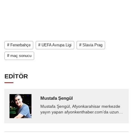
# Fenerbahçe
# UEFA Avrupa Ligi
# Slavia Prag
# maç sonucu
EDİTÖR
Mustafa Şengül
Mustafa Şengül, Afyonkarahisar merkezde
yayın yapan afyonkenthaber.com’da uzun
yıllardır yerel internet medyasında görev
almakta, haber akışı...