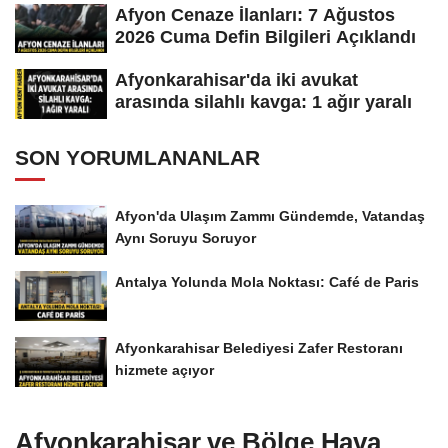
Afyon Cenaze İlanları: 7 Ağustos
2026 Cuma Defin Bilgileri Açıklandı
Afyonkarahisar'da iki avukat
arasında silahlı kavga: 1 ağır yaralı
SON YORUMLANANLAR
Afyon'da Ulaşım Zammı Gündemde, Vatandaş
Aynı Soruyu Soruyor
Antalya Yolunda Mola Noktası: Café de Paris
Afyonkarahisar Belediyesi Zafer Restoranı
hizmete açıyor
Afyonkarahisar ve Bölge Hava