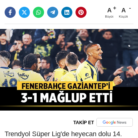
A
A
Büyüt
Küçült
TAKİP ET
Trendyol Süper Lig'de heyecan dolu 14.