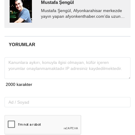
Mustafa Şengül
Mustafa Şengül, Afyonkarahisar merkezde
yayın yapan afyonkenthaber.com’da uzun
yıllardır yerel internet medyasında görev
almakta, haber akışı...
YORUMLAR