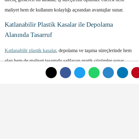
maliyet hem de kullanım kolaylığı açısından avantajlar sunar.
Katlanabilir Plastik Kasalar ile Depolama
Alanında Tasarruf
Katlanabilir plastik kasalar
, depolama ve taşıma süreçlerinde hem
alan hem de maliyet tasarrufu sağlayan pratik çözümler sunar.
Özellikle sınırlı depolama alanına sahip işletmeler ve bireyler için,
katlanabilir yapıları sayesinde büyük bir avantaj sağlarlar.
Kullanılmadıklarında katlanarak çok az yer kaplayan bu kasalar,
alanın daha verimli bir şekilde kullanılmasına olanak tanır.
Katlanabilir plastik kasaların en büyük avantajlarından biri,
istiflenebilir ve kompakt tasarımlarıdır. Klasik kasalara kıyasla,
kullanılmadıkları zaman %70’e varan alan tasarrufu sağlarlar. Bu