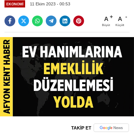
11 Ekim 2023 - 00:53
EKONOMI
A
A
Büyüt
Küçült
TAKİP ET