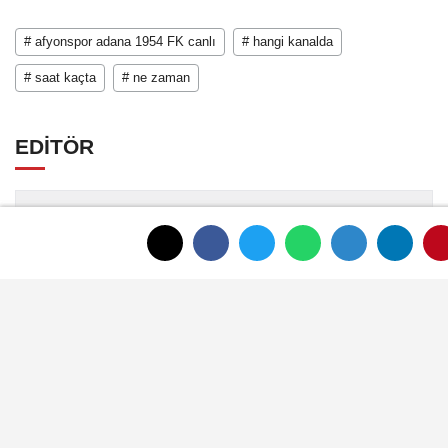
# afyonspor adana 1954 FK canlı
# hangi kanalda
# saat kaçta
# ne zaman
EDİTÖR
Mustafa Şengül
Mustafa Şengül, Afyonkarahisar merkezde
yayın yapan afyonkenthaber.com’da uzun
yıllardır yerel internet medyasında görev
almakta, haber akışı...
YORUMLAR