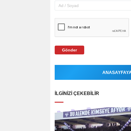
Gönder
ANASAYFAYA 
İLGINIZI ÇEKEBILIR