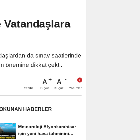
e Vatandaşlara
daşlardan da sınav saatlerinde
ın önemine dikkat çekti.
A
A
Büyüt
Küçült
Yazdır
Yorumlar
 OKUNAN HABERLER
Meteoroloji Afyonkarahisar
için yeni hava tahminini