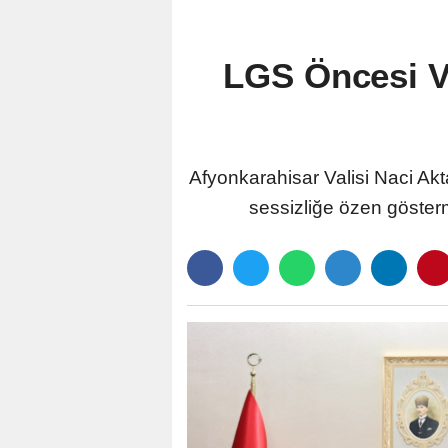
LGS Öncesi Va
Afyonkarahisar Valisi Naci Ak
sessizliğe özen gösterm