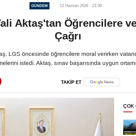
12 Haziran 2026 - 23:30
GÜNDEM
li Aktaş'tan Öğrencilere v
Çağrı
taş, LGS öncesinde öğrencilere moral verirken vatan
elerini istedi. Aktaş, sınav başarısında uygun ortam
TAKİP ET
ÇOK