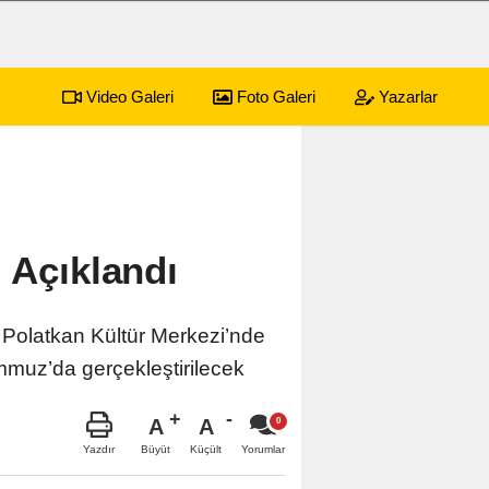
Video Galeri
Foto Galeri
Yazarlar
 Açıklandı
 Polatkan Kültür Merkezi’nde
mmuz’da gerçekleştirilecek
A
A
Büyüt
Küçült
Yazdır
Yorumlar