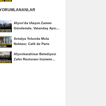
Edenler Kimler?
 YORUMLANANLAR
Afyon'da Ulaşım Zammı
Gündemde, Vatandaş Aynı
Soruyu Soruyor
Antalya Yolunda Mola
Noktası: Café de Paris
Afyonkarahisar Belediyesi
Zafer Restoranı hizmete
açıyor