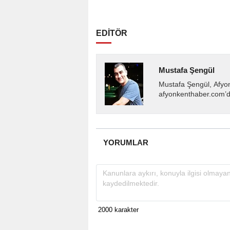
EDİTÖR
Mustafa Şengül
Mustafa Şengül, Afyo
afyonkenthaber.com’da
almakta, haber akışı..
YORUMLAR