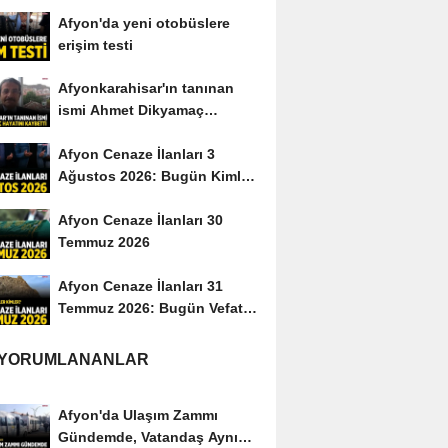
yayımladı
Afyon'da yeni otobüslere
erişim testi
Afyonkarahisar'ın tanınan
ismi Ahmet Dikyamaç
hayatını kaybetti
Afyon Cenaze İlanları 3
Ağustos 2026: Bugün Kimler
Vefat Etti?
Afyon Cenaze İlanları 30
Temmuz 2026
Afyon Cenaze İlanları 31
Temmuz 2026: Bugün Vefat
Edenler Kimler?
 YORUMLANANLAR
Afyon'da Ulaşım Zammı
Gündemde, Vatandaş Aynı