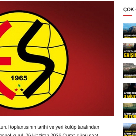
ÇOK
ul toplantısının tarihi ve yeri kulüp tarafından
 genel kurul, 26 Haziran 2026 Cuma günü saat