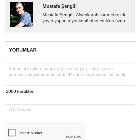
Mustafa Şengül
Mustafa Şengül, Afyonkarahisar merkezde
yayın yapan afyonkenthaber.com’da uzun
yıllardır yerel internet medyasında görev
almakta, haber akışı...
YORUMLAR