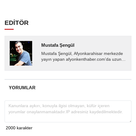
EDİTÖR
Mustafa Şengül
Mustafa Şengül, Afyonkarahisar merkezde
yayın yapan afyonkenthaber.com’da uzun
yıllardır yerel internet medyasında görev
almakta, haber akışı...
YORUMLAR