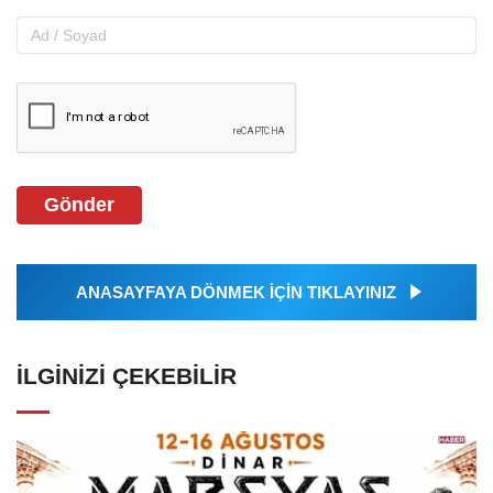
Gönder
ANASAYFAYA DÖNMEK İÇİN TIKLAYINIZ
İLGINIZI ÇEKEBILIR