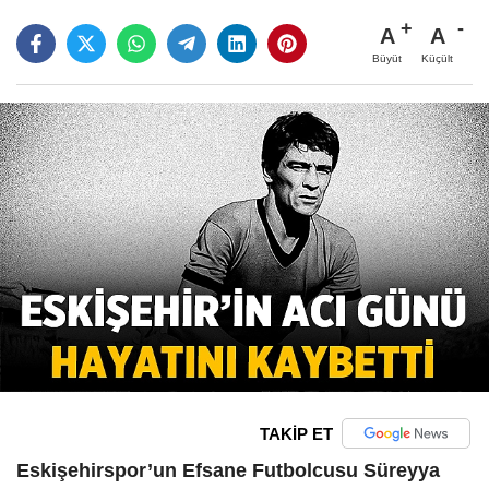
A
A
Büyüt
Küçült
TAKİP ET
Eskişehirspor’un Efsane Futbolcusu Süreyya