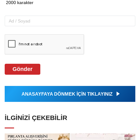
Gönder
ANASAYFAYA DÖNMEK İÇİN TIKLAYINIZ
İLGINIZI ÇEKEBILIR