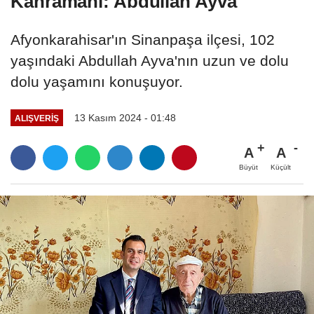
Kahramanı: Abdullah Ayva
Afyonkarahisar'ın Sinanpaşa ilçesi, 102
yaşındaki Abdullah Ayva'nın uzun ve dolu
dolu yaşamını konuşuyor.
13 Kasım 2024 - 01:48
ALIŞVERIŞ
A
A
Büyüt
Küçült