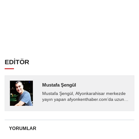
EDİTÖR
Mustafa Şengül
Mustafa Şengül, Afyonkarahisar merkezde
yayın yapan afyonkenthaber.com’da uzun
yıllardır yerel internet medyasında görev
almakta, haber akışı...
YORUMLAR