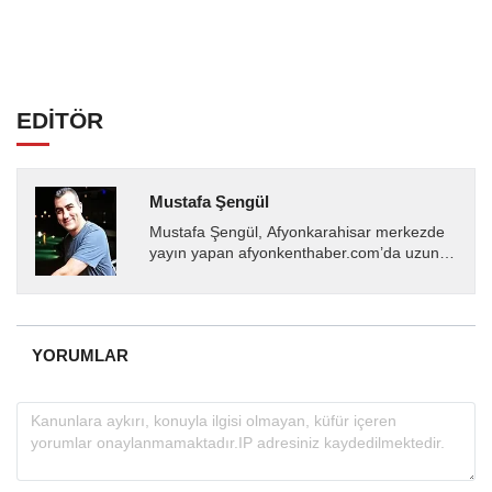
EDİTÖR
Mustafa Şengül
Mustafa Şengül, Afyonkarahisar merkezde
yayın yapan afyonkenthaber.com’da uzun
yıllardır yerel internet medyasında görev
almakta, haber akışı...
YORUMLAR