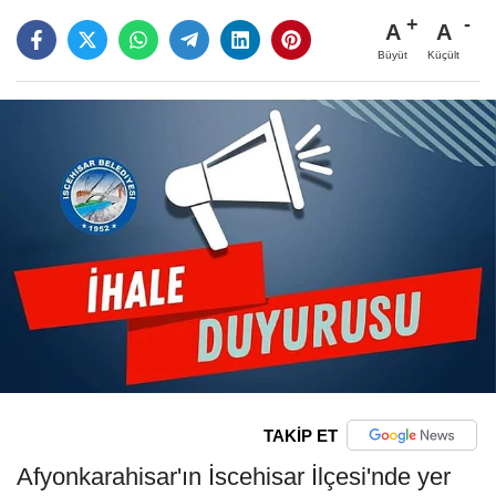
A
A
Büyüt
Küçült
TAKİP ET
Afyonkarahisar'ın İscehisar İlçesi'nde yer