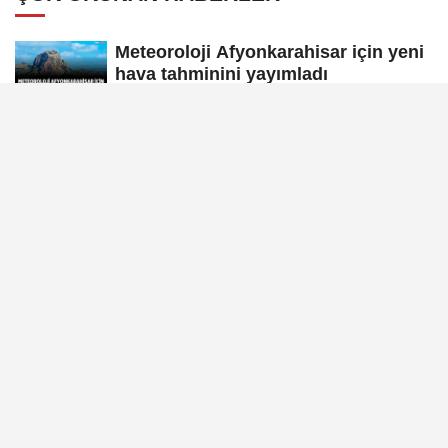
Meteoroloji Afyonkarahisar için yeni
hava tahminini yayımladı
Afyon'da yeni otobüslere erişim testi
Afyonkarahisar'ın tanınan ismi
Ahmet Dikyamaç hayatını kaybetti
Afyon Cenaze İlanları 30 Temmuz
2026
Afyon Cenaze İlanları 3 Ağustos
2026: Bugün Kimler Vefat Etti?
Afyon Cenaze İlanları 31 Temmuz
2026: Bugün Vefat Edenler Kimler?