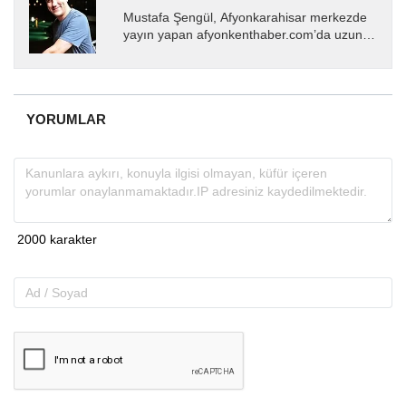
Mustafa Şengül, Afyonkarahisar merkezde
yayın yapan afyonkenthaber.com’da uzun
yıllardır yerel internet medyasında görev
almakta, haber akışı...
YORUMLAR