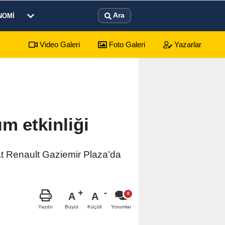
Ara
NOMI
Video Galeri
Foto Galeri
Yazarlar
59 yaşında hayatını kaybetti
03:26
Sandıkl
m etkinliği
at Renault Gaziemir Plaza’da
A
A
Büyüt
Küçült
Yazdır
Yorumlar