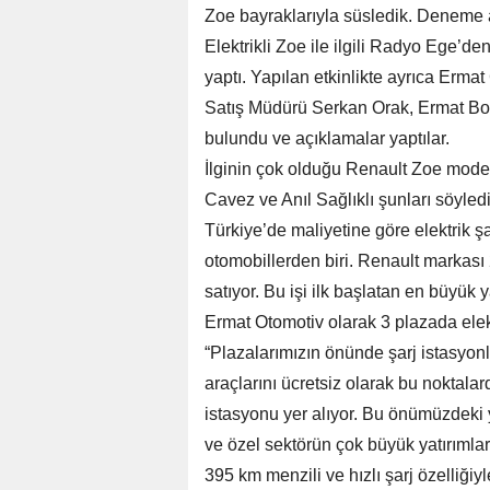
Zoe bayraklarıyla süsledik. Deneme ara
Elektrikli Zoe ile ilgili Radyo Ege’de
yaptı. Yapılan etkinlikte ayrıca Erma
Satış Müdürü Serkan Orak, Ermat Bo
bulundu ve açıklamalar yaptılar.
İlginin çok olduğu Renault Zoe model
Cavez ve Anıl Sağlıklı şunları söyled
Türkiye’de maliyetine göre elektrik 
otomobillerden biri. Renault markası 2
satıyor. Bu işi ilk başlatan en büyük 
Ermat Otomotiv olarak 3 plazada elektrik
“Plazalarımızın önünde şarj istasyonl
araçlarını ücretsiz olarak bu noktalar
istasyonu yer alıyor. Bu önümüzdeki y
ve özel sektörün çok büyük yatırımları
395 km menzili ve hızlı şarj özelliğiy