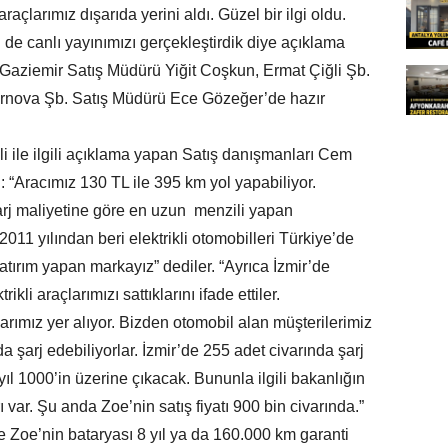
çlarımız dışarıda yerini aldı. Güzel bir ilgi oldu.
n de canlı yayınımızı gerçekleştirdik diye açıklama
t Gaziemir Satış Müdürü Yiğit Coşkun, Ermat Çiğli Şb.
rnova Şb. Satış Müdürü Ece Gözeğer’de hazır
i ile ilgili açıklama yapan Satış danışmanları Cem
i: “Aracımız 130 TL ile 395 km yol yapabiliyor.
şarj maliyetine göre en uzun menzili yapan
011 yılından beri elektrikli otomobilleri Türkiye’de
yatırım yapan markayız” dediler. “Ayrıca İzmir’de
li araçlarımızı sattıklarını ifade ettiler.
arımız yer alıyor. Bizden otomobil alan müşterilerimiz
da şarj edebiliyorlar. İzmir’de 255 adet civarında şarj
ıl 1000’in üzerine çıkacak. Bununla ilgili bakanlığın
 var. Şu anda Zoe’nin satış fiyatı 900 bin civarında.”
le Zoe’nin bataryası 8 yıl ya da 160.000 km garanti