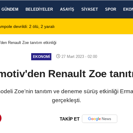
GÜNDEM
BELEDIYELER
ASAYIŞ
SIYASET
SPOR
EKO
lerinin Tercihi: Halil Engin Oto Yıkama
02:11
Şarkıcı Cansever 
den Renault Zoe tanıtım etkinliği
27 Mart 2023 - 02:00
EKONOMI
otiv'den Renault Zoe tanıtı
modeli Zoe’nin tanıtım ve deneme sürüş etkinliği Erm
gerçekleşti.
TAKİP ET