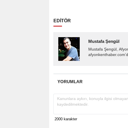
EDİTÖR
Mustafa Şengül
Mustafa Şengül, Afyo
afyonkenthaber.com’da
almakta, haber akışı..
YORUMLAR