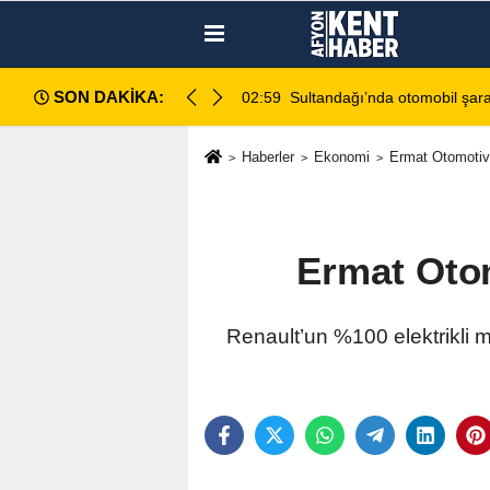
SON DAKİKA:
di: 2 ölü, 2 yaralı
02:13
Afyonkarahisar'da Araç Sahip
Haberler
Ekonomi
Ermat Otomotiv'
Ermat Otom
Renault’un %100 elektrikli 