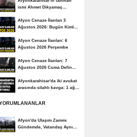
Afyonkarahisar'ın tanınan
ismi Ahmet Dikyamaç
hayatını kaybetti
Afyon Cenaze İlanları 3
Ağustos 2026: Bugün Kimler
Vefat Etti?
Afyon Cenaze İlanları: 6
Ağustos 2026 Perşembe
Afyon Cenaze İlanları: 7
Ağustos 2026 Cuma Defin
Bilgileri Açıklandı
Afyonkarahisar'da iki avukat
arasında silahlı kavga: 1 ağır
yaralı
 YORUMLANANLAR
Afyon'da Ulaşım Zammı
Gündemde, Vatandaş Aynı
Soruyu Soruyor