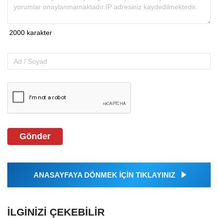
Gönder
ANASAYFAYA DÖNMEK İÇİN TIKLAYINIZ
İLGINIZI ÇEKEBILIR