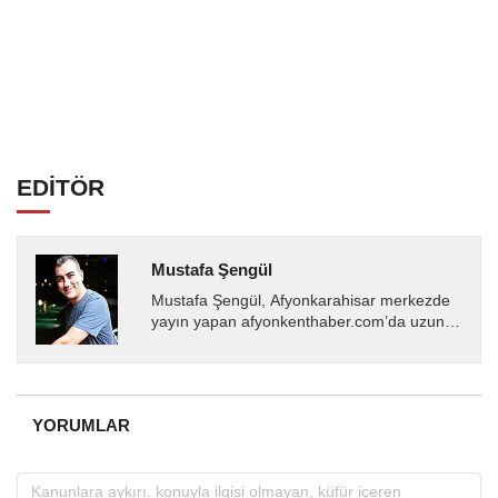
EDİTÖR
Mustafa Şengül
Mustafa Şengül, Afyonkarahisar merkezde
yayın yapan afyonkenthaber.com’da uzun
yıllardır yerel internet medyasında görev
almakta, haber akışı...
YORUMLAR