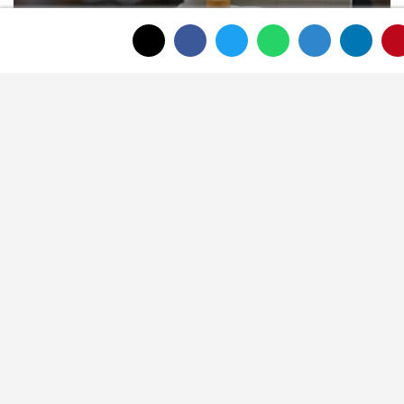
PM grubu sigaralara 10 lira zam geldi