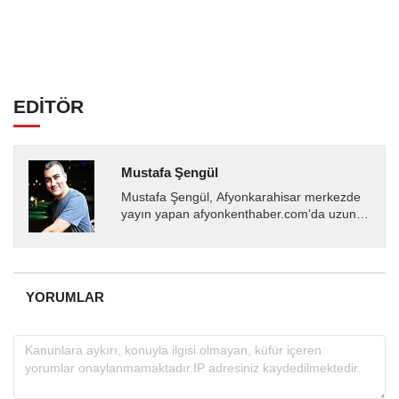
EDİTÖR
Mustafa Şengül
Mustafa Şengül, Afyonkarahisar merkezde
yayın yapan afyonkenthaber.com’da uzun
yıllardır yerel internet medyasında görev
almakta, haber akışı...
YORUMLAR