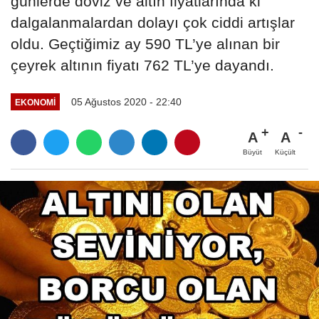
günlerde döviz ve altın fiyatlarında ki
dalgalanmalardan dolayı çok ciddi artışlar
oldu. Geçtiğimiz ay 590 TL’ye alınan bir
çeyrek altının fiyatı 762 TL’ye dayandı.
05 Ağustos 2020 - 22:40
EKONOMI
A
A
Büyüt
Küçült