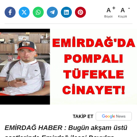
A
A
Büyüt
Küçült
TAKİP ET
EMİRDAĞ HABER : Bugün akşam üstü