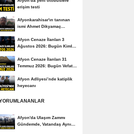
Afyon'da yeni otobüslere
erişim testi
Afyonkarahisar'ın tanınan
ismi Ahmet Dikyamaç
hayatını kaybetti
Afyon Cenaze İlanları 3
Ağustos 2026: Bugün Kimler
Vefat Etti?
Afyon Cenaze İlanları 31
Temmuz 2026: Bugün Vefat
Edenler Kimler?
Afyon Adliyesi’nde katiplik
heyecanı
 YORUMLANANLAR
Afyon'da Ulaşım Zammı
Gündemde, Vatandaş Aynı
Soruyu Soruyor