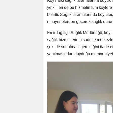
Köy halkı sağlık taramalarına büyük 
yetkilileri de bu hizmetin tüm köyler
belirtti. Sağlık taramalarında köylüle
muayenelerden geçerek sağlık durumla
Emirdağ İlçe Sağlık Müdürlüğü, köyl
sağlık hizmetlerinin sadece merkezler
şekilde sunulması gerektiğini ifade et
yapılmasından duyduğu memnuniyeti di