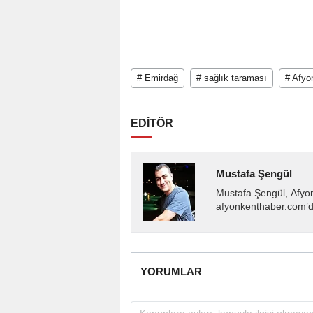
# Emirdağ
# sağlık taraması
# Afyo
EDİTÖR
Mustafa Şengül
Mustafa Şengül, Afyo
afyonkenthaber.com’da
almakta, haber akışı..
YORUMLAR