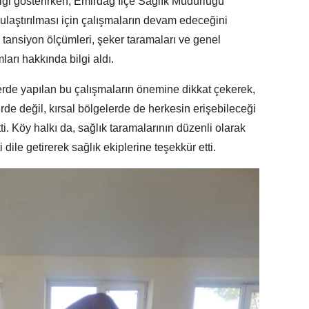
ilgi gösterirken, Emirdağ İlçe Sağlık Müdürlüğü
e ulaştırılması için çalışmaların devam edeceğini
r, tansiyon ölçümleri, şeker taramaları ve genel
rı hakkında bilgi aldı.
erde yapılan bu çalışmaların önemine dikkat çekerek,
de değil, kırsal bölgelerde de herkesin erişebileceği
ti. Köy halkı da, sağlık taramalarının düzenli olarak
le getirerek sağlık ekiplerine teşekkür etti.