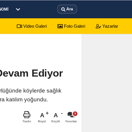
Ara
NOMI
Video Galeri
Foto Galeri
Yazarlar
sürecek festival programı açıklandı
01:17
Emekli
 Devam Ediyor
rlüğünde köylerde sağlık
ra katılım yoğundu.
A
A
Büyüt
Küçült
Yazdır
Yorumlar