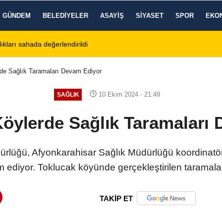
GÜNDEM
BELEDIYELER
ASAYIŞ
SIYASET
SPOR
EKO
tos 2026 Cuma Defin Bilgileri Açıklandı
01:31
Dinar'da beş gün 
de Sağlık Taramaları Devam Ediyor
10 Ekim 2024 - 21:49
SAĞLIK
öylerde Sağlık Taramaları
ürlüğü, Afyonkarahisar Sağlık Müdürlüğü koordinatö
 ediyor. Toklucak köyünde gerçekleştirilen taramala
TAKİP ET