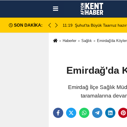
SON DAKİKA:
da değerlendirildi
11:18
Afyon Cenaze İlanları: 7 Ağus
Haberler
Sağlık
Emirdağ'da Köyler
Emirdağ'da K
Emirdağ İlçe Sağlık Müd
taramalarına devam