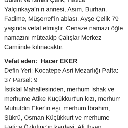
Yalçınkaya’nın annesi, Asım, Burhan,
Fadime, Müşerref’in ablası, Ayşe Çelik 79
yaşında vefat etmiştir. Cenaze namazı öğle
namazını müteakip Çalışlar Merkez
Camiinde kılınacaktır.
Vefat eden: Hacer EKER
Defin Yeri: Kocatepe Asri Mezarlığı Pafta:
37 Parsel: 9
İstiklal Mahallesinden, merhum İshak ve
merhume Atike Küçükkurt'un kızı, merhum
Muhutdin Eker'in eşi, merhum İbrahim,
Şükrü, Osman Küçükkurt ve merhume
Hatice Özkılınç'ın kardeşi, Ali İhsan