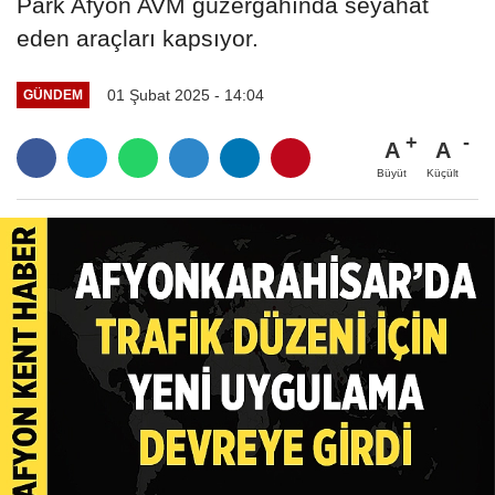
Park Afyon AVM güzergahında seyahat
eden araçları kapsıyor.
01 Şubat 2025 - 14:04
GÜNDEM
A
A
Büyüt
Küçült