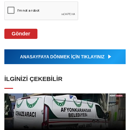
Gönder
ANASAYFAYA DÖNMEK İÇİN TIKLAYINIZ
İLGINIZI ÇEKEBILIR