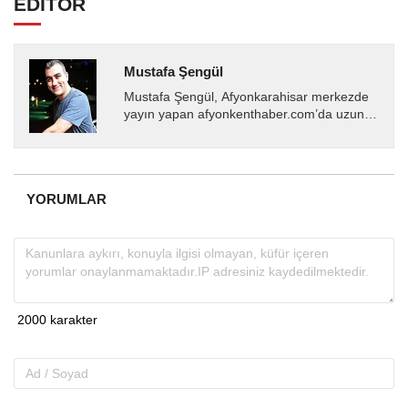
EDİTÖR
Mustafa Şengül
Mustafa Şengül, Afyonkarahisar merkezde
yayın yapan afyonkenthaber.com’da uzun
yıllardır yerel internet medyasında görev
almakta, haber akışı...
YORUMLAR