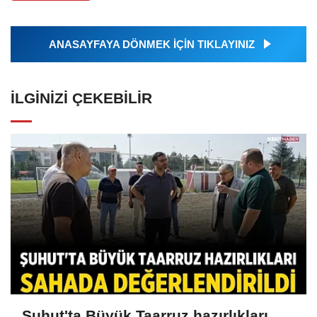
ANASAYFAYA DÖNMEK İÇİN TIKLAYINIZ
İLGINIZI ÇEKEBILIR
Şuhut'ta Büyük Taarruz hazırlıkları