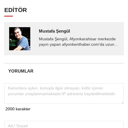
EDİTÖR
Mustafa Şengül
Mustafa Şengül, Afyonkarahisar merkezde
yayın yapan afyonkenthaber.com’da uzun
yıllardır yerel internet medyasında görev
almakta, haber akışı...
YORUMLAR