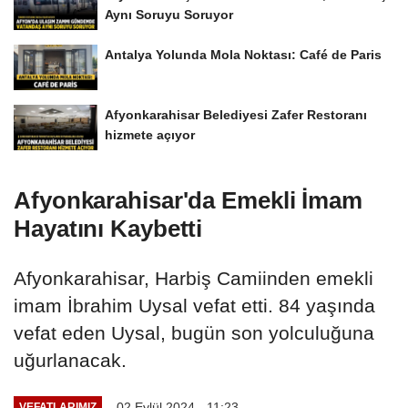
Aynı Soruyu Soruyor
Antalya Yolunda Mola Noktası: Café de Paris
Afyonkarahisar Belediyesi Zafer Restoranı
hizmete açıyor
Afyonkarahisar'da Emekli İmam
Hayatını Kaybetti
Afyonkarahisar, Harbiş Camiinden emekli
imam İbrahim Uysal vefat etti. 84 yaşında
vefat eden Uysal, bugün son yolculuğuna
uğurlanacak.
02 Eylül 2024 - 11:23
VEFATLARIMIZ