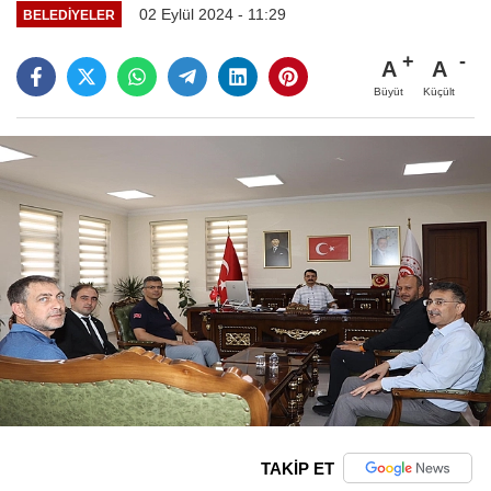
02 Eylül 2024 - 11:29
BELEDIYELER
A
A
Büyüt
Küçült
TAKİP ET