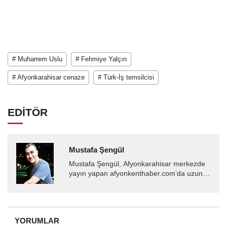
# Muharrem Uslu
# Fehmiye Yalçın
# Afyonkarahisar cenaze
# Türk-İş temsilcisi
EDİTÖR
Mustafa Şengül
Mustafa Şengül, Afyonkarahisar merkezde
yayın yapan afyonkenthaber.com’da uzun
yıllardır yerel internet medyasında görev
almakta, haber akışı...
YORUMLAR