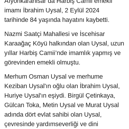
Afyonkarahisar’da Harbiş Camii emekli
imamı İbrahim Uysal, 2 Eylül 2024
tarihinde 84 yaşında hayatını kaybetti.
Nazmi Saatçi Mahallesi ve İscehisar
Karaağaç Köyü halkından olan Uysal, uzun
yıllar Harbiş Camii’nde imamlık yapmış ve
görevinden emekli olmuştu.
Merhum Osman Uysal ve merhume
Keziban Uysal'ın oğlu olan İbrahim Uysal,
Huriye Uysal'ın eşiydi. Birgül Çetinkaya,
Gülcan Toka, Metin Uysal ve Murat Uysal
adında dört evlat sahibi olan Uysal,
çevresinde yardımseverliği ve dini