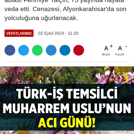
veda etti. Cenazesi, Afyonkarahisar'da son
yolculuğuna uğurlanacak.
02 Eylül 2024 - 11:20
VEFATLARIMIZ
A
A
Büyüt
Küçült