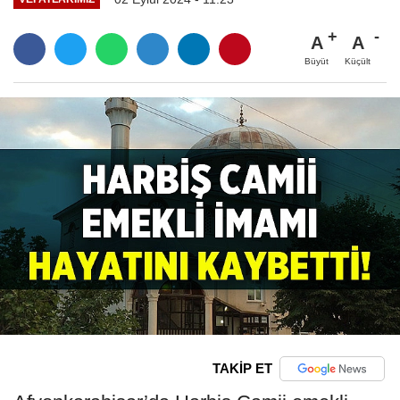
A
A
Büyüt
Küçült
TAKİP ET