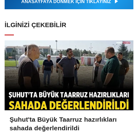
ANASAYFAYA DÖNMEK İÇİN TIKLAYINIZ
İLGINIZI ÇEKEBILIR
Şuhut'ta Büyük Taarruz hazırlıkları
sahada değerlendirildi