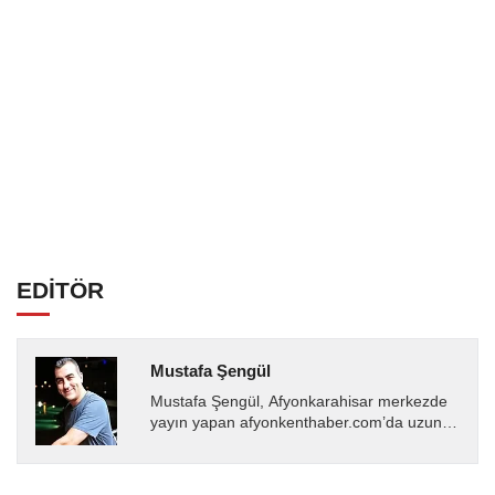
EDİTÖR
Mustafa Şengül
Mustafa Şengül, Afyonkarahisar merkezde
yayın yapan afyonkenthaber.com’da uzun
yıllardır yerel internet medyasında görev
almakta, haber akışı...