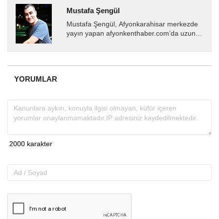
Mustafa Şengül
Mustafa Şengül, Afyonkarahisar merkezde
yayın yapan afyonkenthaber.com’da uzun
yıllardır yerel internet medyasında görev
almakta, haber akışı...
YORUMLAR