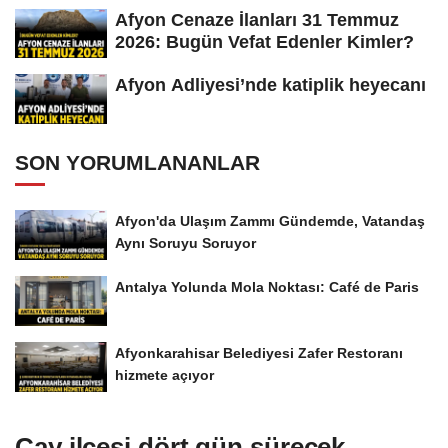
Afyon Cenaze İlanları 31 Temmuz
2026: Bugün Vefat Edenler Kimler?
Afyon Adliyesi’nde katiplik heyecanı
SON YORUMLANANLAR
Afyon'da Ulaşım Zammı Gündemde, Vatandaş
Aynı Soruyu Soruyor
Antalya Yolunda Mola Noktası: Café de Paris
Afyonkarahisar Belediyesi Zafer Restoranı
hizmete açıyor
Çay ilçesi dört gün sürecek