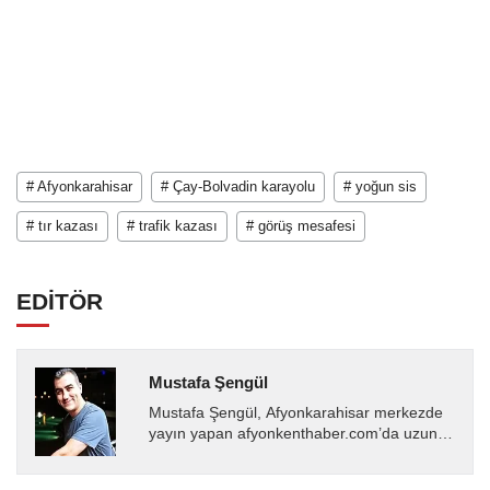
# Afyonkarahisar
# Çay-Bolvadin karayolu
# yoğun sis
# tır kazası
# trafik kazası
# görüş mesafesi
EDİTÖR
Mustafa Şengül
Mustafa Şengül, Afyonkarahisar merkezde
yayın yapan afyonkenthaber.com’da uzun
yıllardır yerel internet medyasında görev
almakta, haber akışı...