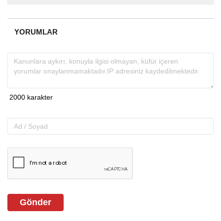
almakta, haber akışı...
YORUMLAR
Gönder