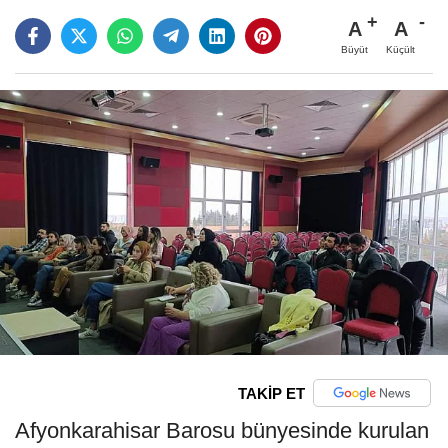
A
A
Büyüt
Küçült
TAKİP ET
Afyonkarahisar Barosu bünyesinde kurulan