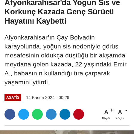
Afyonkarahisar'da Yoğun Sis ve
Korkunç Kazada Genç Sürücü
Hayatını Kaybetti
Afyonkarahisar’ın Çay-Bolvadin
karayolunda, yoğun sis nedeniyle görüş
mesafesinin oldukça düştüğü bir akşamda
meydana gelen kazada, 22 yaşındaki Emir
A., babasının kullandığı tıra çarparak
yaşamını yitirdi.
14 Kasım 2024 - 00:29
ASAYIŞ
A
A
Büyüt
Küçült