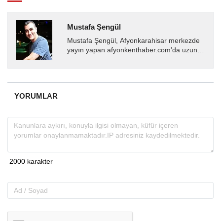
Mustafa Şengül
Mustafa Şengül, Afyonkarahisar merkezde
yayın yapan afyonkenthaber.com’da uzun
yıllardır yerel internet medyasında görev
almakta, haber akışı...
YORUMLAR