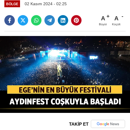
02 Kasım 2024 - 02:25
BÖLGE
A
A
Büyüt
Küçült
TAKİP ET