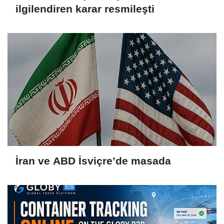
ilgilendiren karar resmileşti
İran ve ABD İsviçre’de masada