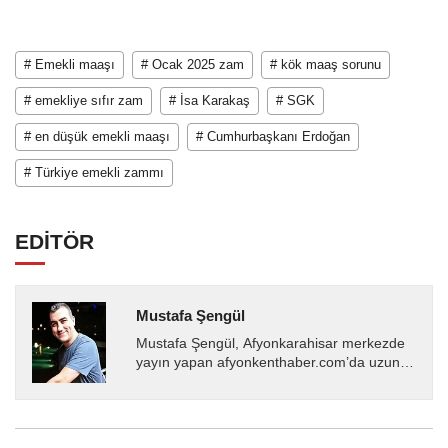
# Emekli maaşı
# Ocak 2025 zam
# kök maaş sorunu
# emekliye sıfır zam
# İsa Karakaş
# SGK
# en düşük emekli maaşı
# Cumhurbaşkanı Erdoğan
# Türkiye emekli zammı
EDİTÖR
Mustafa Şengül
Mustafa Şengül, Afyonkarahisar merkezde
yayın yapan afyonkenthaber.com’da uzun
yıllardır yerel internet medyasında görev
almakta, haber akışı...