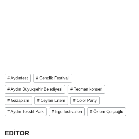
# Aydınfest
# Gençlik Festivali
# Aydın Büyükşehir Belediyesi
# Teoman konseri
# Gazapizm
# Ceylan Ertem
# Color Party
# Aydın Tekstil Park
# Ege festivalleri
# Özlem Çerçioğlu
EDİTÖR