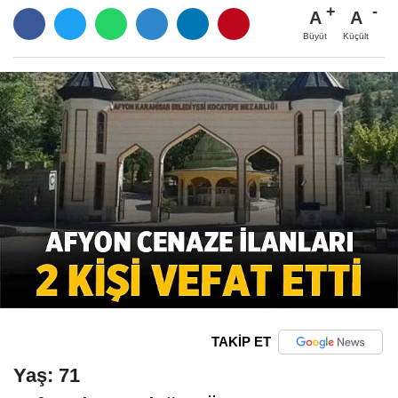
A
A
Büyüt
Küçült
TAKİP ET
Yaş: 71