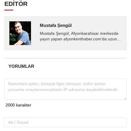
EDİTÖR
Mustafa Şengül
Mustafa Şengül, Afyonkarahisar merkezde
yayın yapan afyonkenthaber.com’da uzun
yıllardır yerel internet medyasında görev
almakta, haber akışı...
YORUMLAR