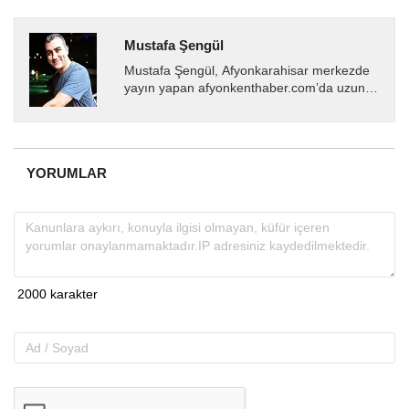
Mustafa Şengül
Mustafa Şengül, Afyonkarahisar merkezde
yayın yapan afyonkenthaber.com’da uzun
yıllardır yerel internet medyasında görev
almakta, haber akışı...
YORUMLAR