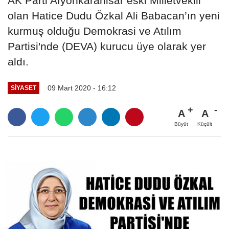
AK Parti Afyonkarahisar eski Milletvekili
olan Hatice Dudu Özkal Ali Babacan’ın yeni
kurmuş olduğu Demokrasi ve Atılım
Partisi'nde (DEVA) kurucu üye olarak yer
aldı.
09 Mart 2020 - 16:12
SIYASET
A
A
Büyüt
Küçült