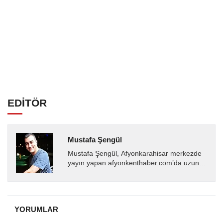
EDİTÖR
Mustafa Şengül
Mustafa Şengül, Afyonkarahisar merkezde
yayın yapan afyonkenthaber.com’da uzun
yıllardır yerel internet medyasında görev
almakta, haber akışı...
YORUMLAR