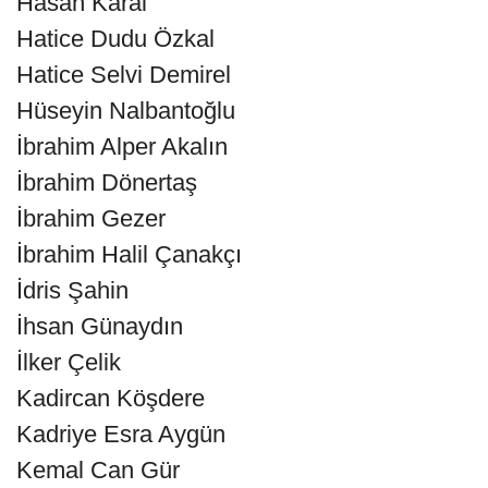
Hasan Karal
Hatice Dudu Özkal
Hatice Selvi Demirel
Hüseyin Nalbantoğlu
İbrahim Alper Akalın
İbrahim Dönertaş
İbrahim Gezer
İbrahim Halil Çanakçı
İdris Şahin
İhsan Günaydın
İlker Çelik
Kadircan Köşdere
Kadriye Esra Aygün
Kemal Can Gür