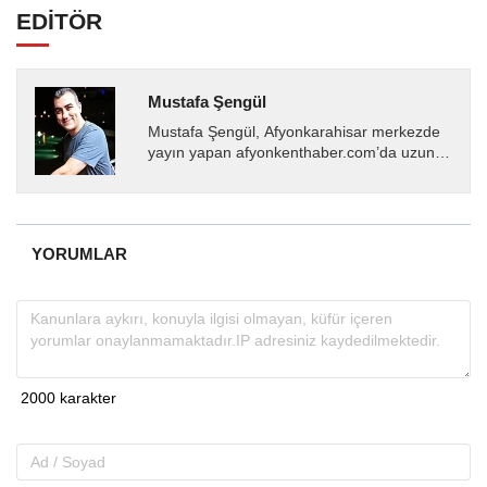
EDİTÖR
Mustafa Şengül
Mustafa Şengül, Afyonkarahisar merkezde
yayın yapan afyonkenthaber.com’da uzun
yıllardır yerel internet medyasında görev
almakta, haber akışı...
YORUMLAR