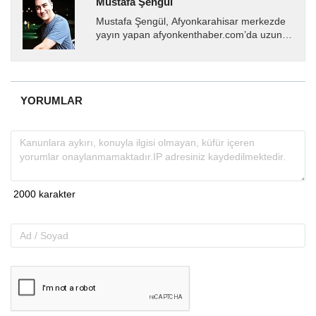
Mustafa Şengül
Mustafa Şengül, Afyonkarahisar merkezde
yayın yapan afyonkenthaber.com’da uzun
yıllardır yerel internet medyasında görev
almakta, haber akışı...
YORUMLAR