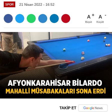
21 Nisan 2022 - 16:52
SPOR
A
A
Büyüt
Küçült
TAKİP ET