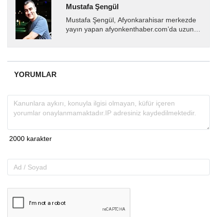
Mustafa Şengül
Mustafa Şengül, Afyonkarahisar merkezde
yayın yapan afyonkenthaber.com’da uzun
yıllardır yerel internet medyasında görev
almakta, haber akışı...
YORUMLAR