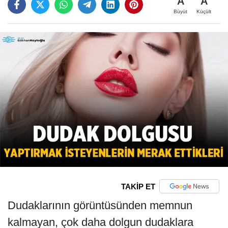
A
A
Büyüt
Küçült
TAKİP ET
Dudaklarının görüntüsünden memnun
kalmayan, çok daha dolgun dudaklara