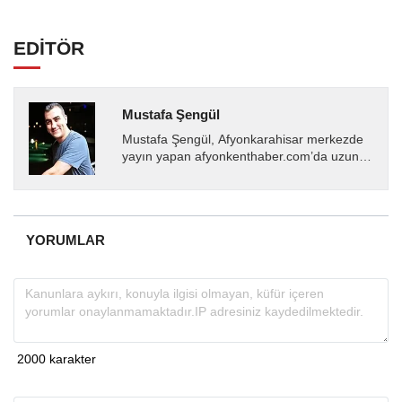
EDİTÖR
Mustafa Şengül
Mustafa Şengül, Afyonkarahisar merkezde
yayın yapan afyonkenthaber.com’da uzun
yıllardır yerel internet medyasında görev
almakta, haber akışı...
YORUMLAR